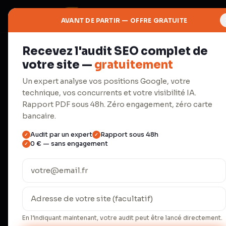
AVANT DE PARTIR — OFFRE GRATUITE
Recevez l'audit SEO complet de
📌
votre site —
gratuitement
Prix
Un expert analyse vos positions Google, votre
technique, vos concurrents et votre visibilité IA.
Nos tarifs
Rapport PDF sous 48h. Zéro engagement, zéro carte
bancaire.
Audit par un expert
Rapport sous 48h
✓
✓
Transparents, sans frais cachés
0 € — sans engagement
✓
chaque formule.
En France, 67 % des agences web ne commu
Parce que la transparence n’est pas une 
confiance.
En l’indiquant maintenant, votre audit peut être lancé directement.