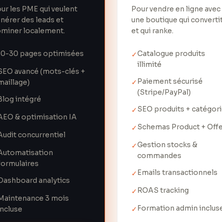
ur les PME qui veulent
Pour vendre en ligne avec
nérer des leads et
une boutique qui converti
miner localement.
et qui ranke.
10-30 pages optimisées
Catalogue produits
✓
illimité
SEO avancé (mots-clés +
Paiement sécurisé
maillage)
✓
(Stripe/PayPal)
Blog intégré
SEO produits + catégor
✓
AEO & optimisation IA
Schemas Product + Off
✓
Audit concurrentiel
Gestion stocks &
✓
Automatisation
commandes
formulaires
Emails transactionnels
✓
Dashboard analytics
ROAS tracking
✓
Maintenance 3 mois
Formation admin inclus
incluse
✓