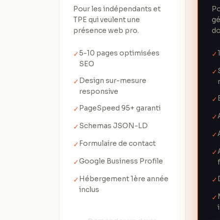
Pour les indépendants et
Po
TPE qui veulent une
gé
présence web pro.
do
5-10 pages optimisées
✓
✓
SEO
✓
Design sur-mesure
✓
responsive
✓
PageSpeed 95+ garanti
✓
✓
Schemas JSON-LD
✓
✓
Formulaire de contact
✓
✓
Google Business Profile
✓
Hébergement 1ère année
✓
✓
inclus
✓