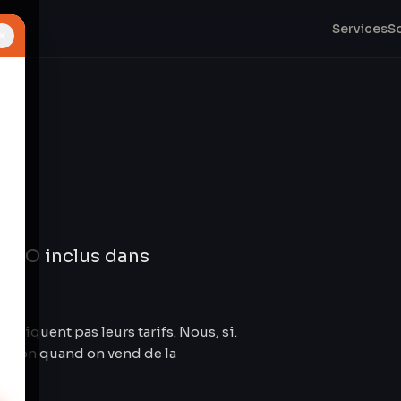
Services
S
×
. SEO inclus dans
niquent pas leurs tarifs. Nous, si.
option quand on vend de la