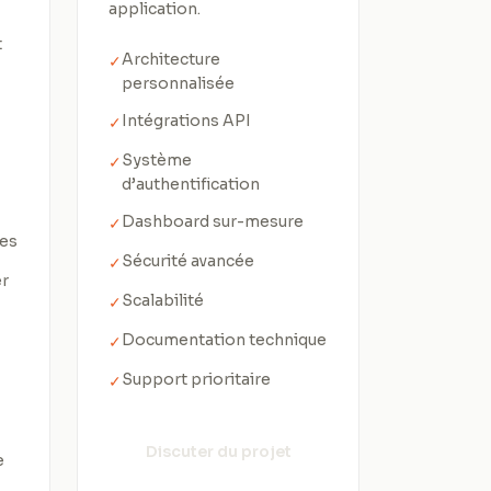
application.
t
Architecture
✓
personnalisée
Intégrations API
✓
Système
✓
d’authentification
Dashboard sur-mesure
✓
ies
Sécurité avancée
✓
er
Scalabilité
✓
Documentation technique
✓
Support prioritaire
✓
Discuter du projet
e