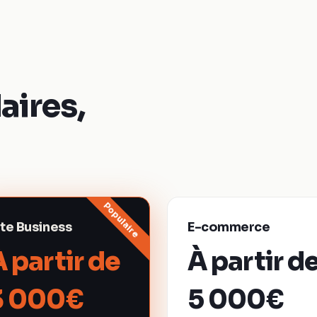
aires,
Populaire
ite Business
E-commerce
À partir de
À partir d
3 000€
5 000€