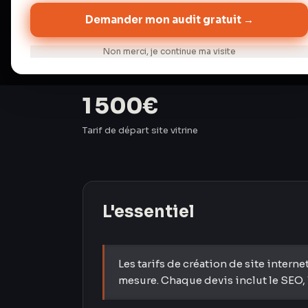
Demander mon audit gratuit →
Audit gratuit
→
Discuter de 
Non merci, je continue ma visite
1 500€
Tarif de départ site vitrine
L'essentiel
Les tarifs de création de site inter
mesure. Chaque devis inclut le SEO,