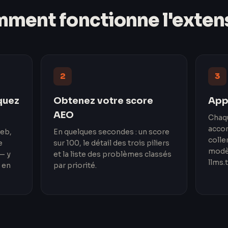
ment fonctionne l'exten
2
3
quez
Obtenez votre score
Appl
AEO
Chaq
acco
web,
En quelques secondes : un score
colle
e
sur 100, le détail des trois piliers
modèl
— y
et la liste des problèmes classés
llms.t
 en
par priorité.