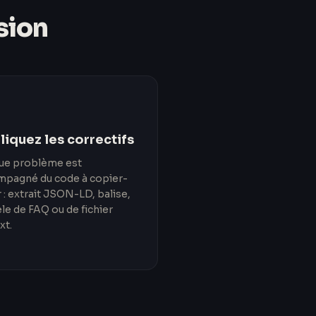
sion
iquez les correctifs
ue problème est
mpagné du code à copier-
r : extrait JSON-LD, balise,
e de FAQ ou de fichier
xt.