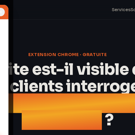
Services
S
×
EXTENSION CHROME · GRATUITE
site est-il visibl
s clients interrog
ChatGPT, Gemini e
Perplexity
?