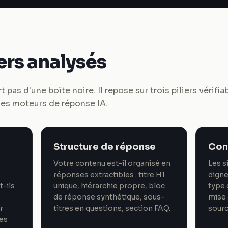
iers analysés
 pas d'une boîte noire. Il repose sur trois piliers vérif
les moteurs de réponse IA.
Structure de réponse
Con
Votre contenu est-il organisé en
Les s
réponses extractibles : titre H1
digne 
-ils
unique, hiérarchie propre, bloc
type 
de réponse synthétique, sous-
mise 
r
titres en questions, section FAQ.
sourc
ées