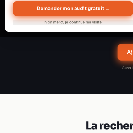
L'extensi
Demander mon audit gratuit →
quelle pag
trois pi
Non merci, je continue ma visite
Aj
Sans 
La reche