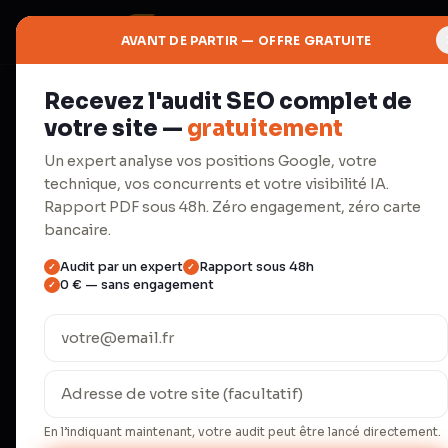
AVANT DE PARTIR — OFFRE GRATUITE
Recevez l'audit SEO complet de
Accueil
/
Extension Chrome Audit AEO
votre site —
gratuitement
Un expert analyse vos positions Google, votre
technique, vos concurrents et votre visibilité IA.
Rapport PDF sous 48h. Zéro engagement, zéro carte
Votre 
bancaire.
vo
Audit par un expert
Rapport sous 48h
✓
✓
0 € — sans engagement
✓
En l’indiquant maintenant, votre audit peut être lancé directement.