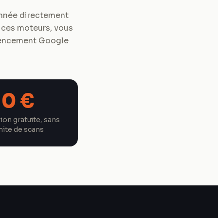
donnée directement
r ces moteurs, vous
érencement Google
0 €
ion gratuite, sans
mite de scans