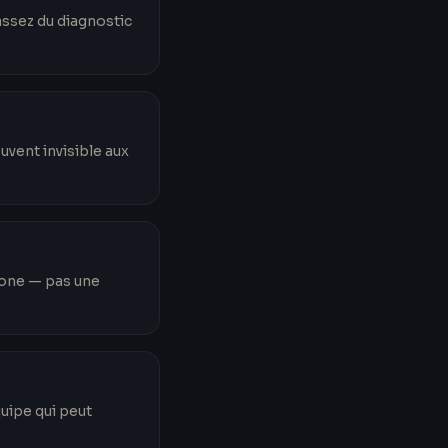
assez du diagnostic
uvent invisible aux
hone — pas une
quipe qui peut