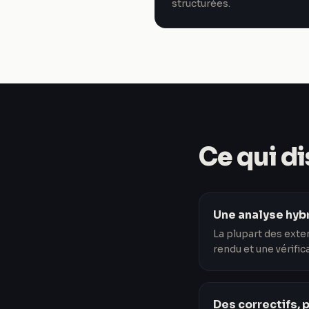
structurées.
Ce qui d
Une analyse hyb
La plupart des exte
rendu et une vérific
Des correctifs,