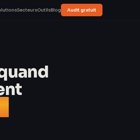
olutions
Secteurs
Outils
Blog
Audit gratuit
e quand
ent
t