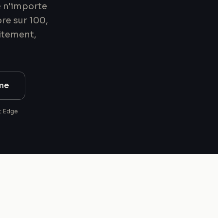
de n'importe
re sur 100,
uitement,
gne
t Edge