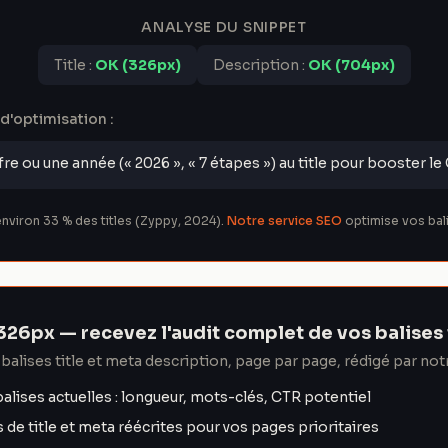
ANALYSE DU SNIPPET
Title :
OK
(
326
px)
Description :
OK
(
704
px)
'optimisation :
fre ou une année (« 2026 », « 7 étapes ») au title pour booster le
nviron 33 % des titles (Zyppy, 2024).
Notre service SEO
optimise vos bal
t 326px — recevez l'audit complet de vos balises 
balises title et meta description, page par page, rédigé par not
balises actuelles : longueur, mots-clés, CTR potentiel
de title et meta réécrites pour vos pages prioritaires