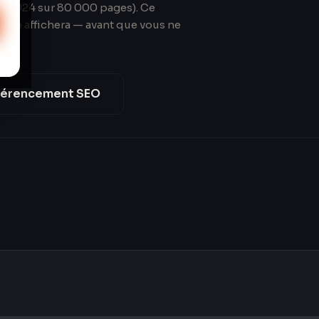
y, 2024 sur 80 000 pages). Ce
gle affichera — avant que vous ne
férencement SEO