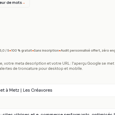
ur de mots
→
5,0 / 5
●
100 % gratuit
●
Sans inscription
●
Audit personnalisé offert, zéro e
tle, votre meta description et votre URL : l'aperçu Google se met
alertes de troncature pour desktop et mobile.