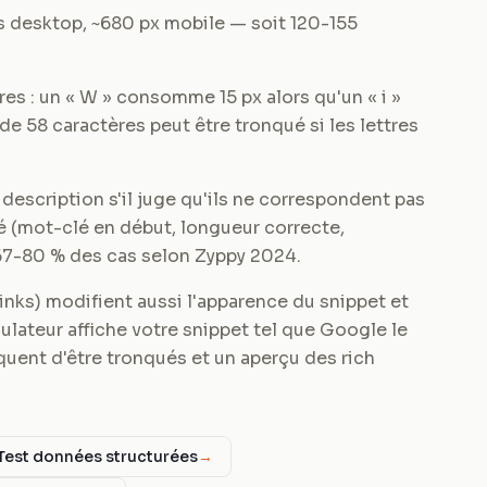
s desktop, ~680 px mobile — soit 120-155
es : un « W » consomme 15 px alors qu'un « i »
 de 58 caractères peut être tronqué si les lettres
 description s'il juge qu'ils ne correspondent pas
sé (mot-clé en début, longueur correcte,
67-80 % des cas selon Zyppy 2024.
elinks) modifient aussi l'apparence du snippet et
lateur affiche votre snippet tel que Google le
squent d'être tronqués et un aperçu des rich
Test données structurées
→