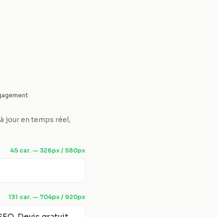
ngagement
 à jour en temps réel,
45
car. —
326
px /
580
px
131
car. —
704
px /
920
px