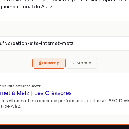
🖥️ Desktop
📱 Mobile
tion-site-internet-metz
ernet à Metz | Les Créavores
ites vitrines et e-commerce performants, optimisés SEO. Devis
 de A à Z.