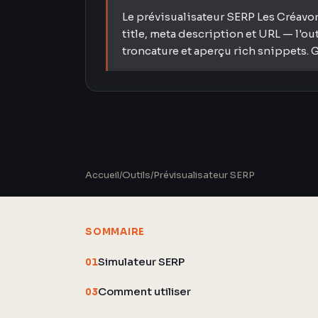
Le prévisualisateur SERP Les Créavor
title, meta description et URL — l'o
troncature et aperçu rich snippets. G
Accueil
/
Outils
/
Prévisualisateur SERP
SOMMAIRE
Simulateur SERP
01
Comment utiliser
03