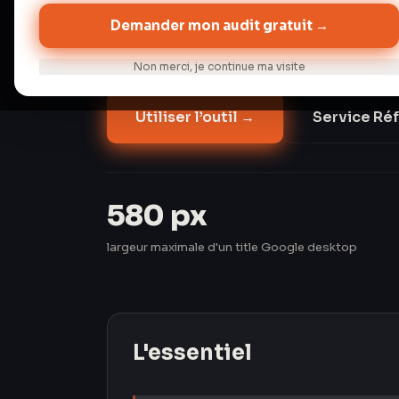
des titles qu'il juge mal optimisés (Zypp
Demander mon audit gratuit →
simulateur affiche exactement ce que Goo
publiiez.
Non merci, je continue ma visite
Utiliser l’outil
→
Service Ré
580 px
largeur maximale d'un title Google desktop
L'essentiel