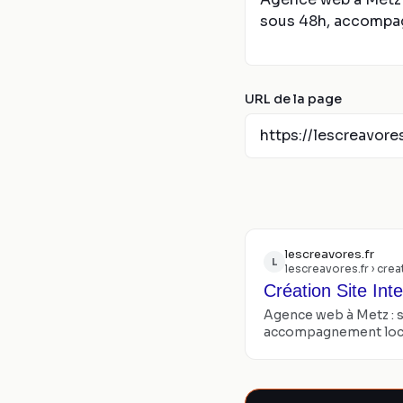
URL de la page
lescreavores.fr
L
lescreavores.fr
› crea
Création Site Int
Agence web à Metz : s
accompagnement local