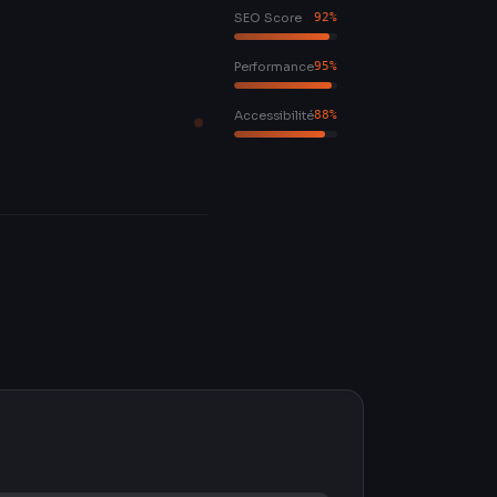
SEO Score
92
%
Performance
95
%
Accessibilité
88
%