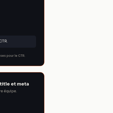
 CTR.
ises pour le CTR.
title et meta
re équipe.