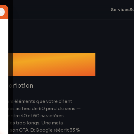
Services
S
×
sateur SERP
description
remiers éléments que votre client
ractères au lieu de 60 perd du sens —
les entre 40 et 60 caractères
 titles trop longs. Une meta
erd son CTA. Et Google réécrit 33 %