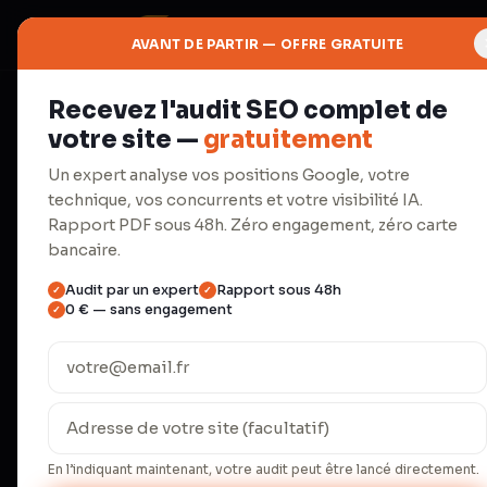
AVANT DE PARTIR — OFFRE GRATUITE
Recevez l'audit SEO complet de
⚙
votre site —
gratuitement
Outil gratuit
Un expert analyse vos positions Google, votre
technique, vos concurrents et votre visibilité IA.
Prévisuali
Rapport PDF sous 48h. Zéro engagement, zéro carte
bancaire.
Audit par un expert
Rapport sous 48h
✓
✓
Aperçu Google de votre title et 
0 € — sans engagement
✓
Le title et la meta description sont les p
voit sur Google. Un title tronqué à 55 ca
et selon une étude Backlinko 2024, les tit
obtiennent un CTR supérieur de 8,6 % aux
En l’indiquant maintenant, votre audit peut être lancé directement.
description coupée au mauvais endroit p