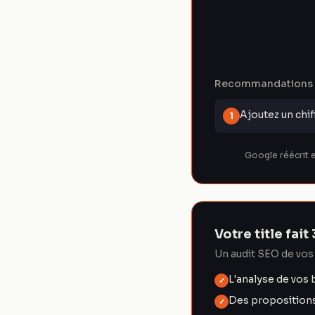
Recommandations d
Ajoutez un chif
1
Google réécrit e
Votre title fai
Un audit SEO de vos 
L'analyse de vos 
✓
Des propositions 
✓