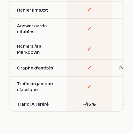
✓
Fichier llms.txt
—
Answer cards
✓
—
citables
Fichiers /ai/
✓
—
Markdown
✓
Graphe d'entités
Partiel
Trafic organique
✓
✓
classique
Trafic IA référé
+45 %
0 %