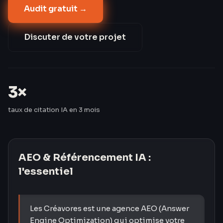
Audit gratuit →
informationnelles. Les Créavores ont triplé le taux de
citation IA de leurs clients en 3 mois — passant de 8
% à 24 %.
Discuter de votre projet
3×
taux de citation IA en 3 mois
AEO & Référencement IA
:
l'essentiel
Les Créavores est une agence AEO (Answer
Engine Optimization) qui optimise votre