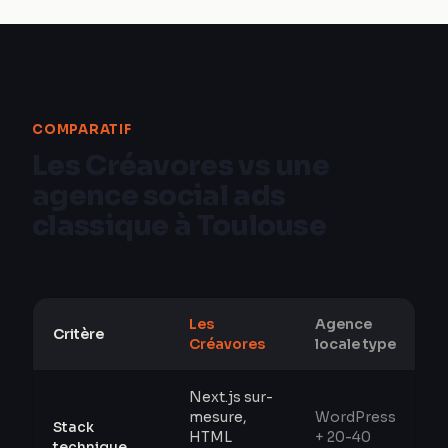
COMPARATIF
Les Créavores vs une
agence social ads
classique à Toulouse
Les
Agence
Critère
Créavores
locale type
Next.js sur-
mesure,
WordPress
Stack
HTML
+ 20-40
technique