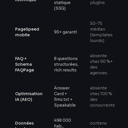
statique
plugins
(SSG)
50-75
PageSpeed
médian
95+ garanti
mobile
(templates
lourds)
absente
FAQ +
8 questions
chez 90 %+
Schema
structurées,
des
FAQPage
rich results
agences
Answer
absente
Optimisation
Card +
chez 100 %
IA (AEO)
llms.txt +
des
Speakable
concurrents
498 000
Données
contenu
hab.,