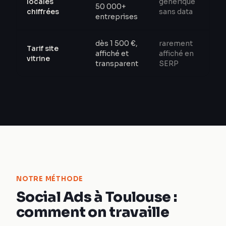
locales
générique
50 000+
chiffrées
sans data
entreprises
dès 1 500 €,
rarement
Tarif site
affiché et
affiché en
vitrine
transparent
SERP
NOTRE MÉTHODE
Social Ads à Toulouse :
comment on travaille