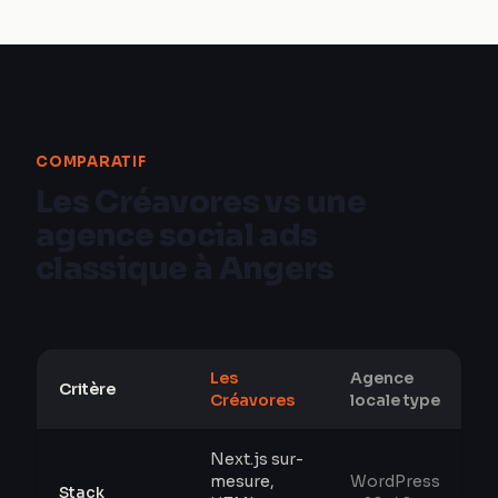
COMPARATIF
Les Créavores vs une
agence social ads
classique à Angers
Les
Agence
Critère
Créavores
locale type
Next.js sur-
mesure,
WordPress
Stack