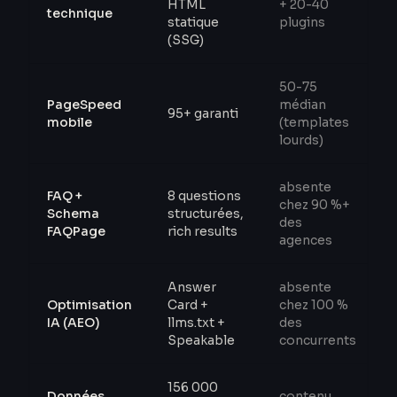
HTML
+ 20-40
technique
statique
plugins
(SSG)
50-75
PageSpeed
médian
95+ garanti
mobile
(templates
lourds)
absente
FAQ +
8 questions
chez 90 %+
Schema
structurées,
des
FAQPage
rich results
agences
Answer
absente
Optimisation
Card +
chez 100 %
IA (AEO)
llms.txt +
des
Speakable
concurrents
156 000
Données
contenu