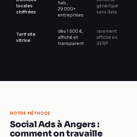
hab.,
locales
générique
29 000+
chiffrées
sans data
entreprises
dès 1 500 €,
rarement
Tarif site
affiché et
affiché en
vitrine
transparent
SERP
NOTRE MÉTHODE
Social Ads à Angers :
comment on travaille