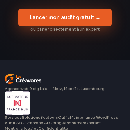
Lancer mon audit gratuit →
ou parler directement à un expert
Agence web & digitale — Metz, Moselle, Luxembourg
Services
Solutions
Secteurs
Outils
Maintenance WordPress
Audit SEO
Extension AEO
Blog
Ressources
Contact
Mentions légales
Confidentialité