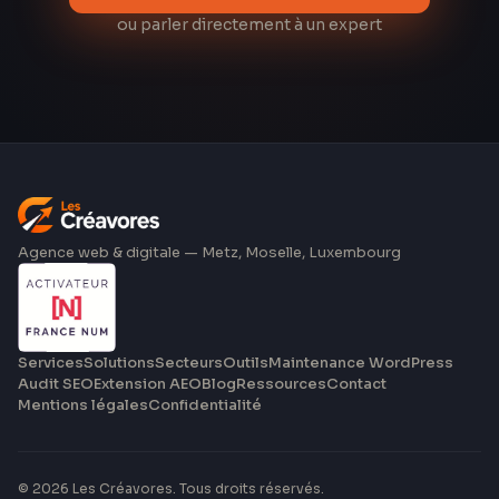
ou parler directement à un expert
Agence web & digitale — Metz, Moselle, Luxembourg
Services
Solutions
Secteurs
Outils
Maintenance WordPress
Audit SEO
Extension AEO
Blog
Ressources
Contact
Mentions légales
Confidentialité
©
2026
Les Créavores
. Tous droits réservés.