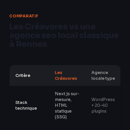
COMPARATIF
Les Créavores vs une
agence seo local classique
à Rennes
Les
Agence
Critère
Créavores
locale type
Next.js sur-
mesure,
WordPress
Stack
HTML
+ 20-40
technique
statique
plugins
(SSG)