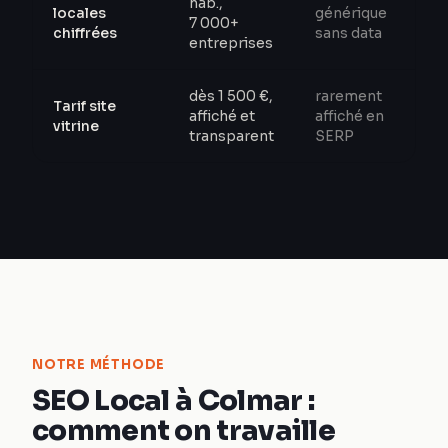
hab.,
locales
générique
7 000+
chiffrées
sans data
entreprises
dès 1 500 €,
rarement
Tarif site
affiché et
affiché en
vitrine
transparent
SERP
NOTRE MÉTHODE
SEO Local à Colmar :
comment on travaille