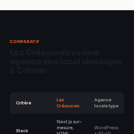
COMPARATIF
Les Créavores vs une
agence seo local classique
à Colmar
Les
Agence
Critère
Créavores
locale type
Next.js sur-
mesure,
WordPress
Stack
HTML
+ 20-40