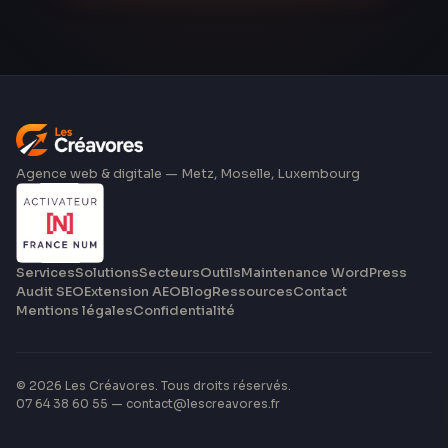
Agence web & digitale — Metz, Moselle, Luxembourg
Services
Solutions
Secteurs
Outils
Maintenance WordPress
Audit SEO
Extension AEO
Blog
Ressources
Contact
Mentions légales
Confidentialité
©
2026
Les Créavores
. Tous droits réservés.
07 64 38 60 55
—
contact@lescreavores.fr