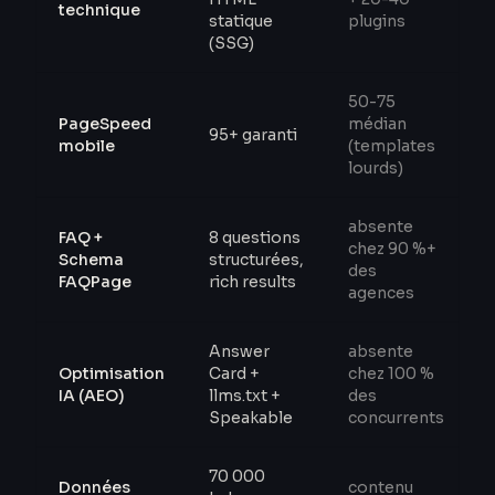
technique
statique
plugins
(SSG)
50-75
PageSpeed
médian
95+ garanti
mobile
(templates
lourds)
absente
FAQ +
8 questions
chez 90 %+
Schema
structurées,
des
FAQPage
rich results
agences
Answer
absente
Optimisation
Card +
chez 100 %
IA (AEO)
llms.txt +
des
Speakable
concurrents
70 000
Données
contenu