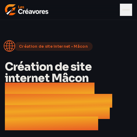
🌐
Création de site internet •
Mâcon
Création de site
internet Mâcon
L'agence web du
Mâconnais, Pouilly-
Fuissé Grand Cru et
Roche de Solutré