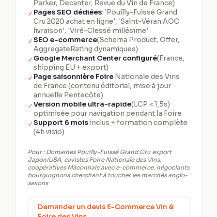
Parker, Decanter, Revue du Vin de France)
Pages SEO dédiées
: 'Pouilly-Fuissé Grand
✓
Cru 2020 achat en ligne', 'Saint-Véran AOC
livraison', 'Viré-Clessé millésime'
SEO e-commerce
(Schema Product, Offer,
✓
AggregateRating dynamiques)
Google Merchant Center configuré
(France,
✓
shipping EU + export)
Page saisonnière Foire
Nationale des Vins
✓
de France (contenu éditorial, mise à jour
annuelle Pentecôte)
Version mobile ultra-rapide
(LCP < 1,5s)
✓
optimisée pour navigation pendant la Foire
Support 6 mois
inclus + formation complète
✓
(4h visio)
Pour :
Domaines Pouilly-Fuissé Grand Cru export
Japon/USA, cavistes Foire Nationale des Vins,
coopératives Mâconnais avec e-commerce, négociants
bourguignons cherchant à toucher les marchés anglo-
saxons
Demander un devis E-Commerce Vin &
Foire des Vins