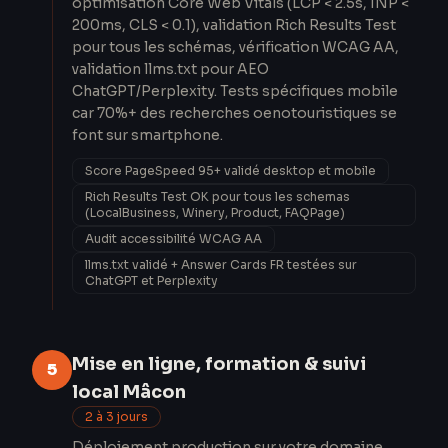
optimisation Core Web Vitals (LCP < 2.5s, INP <
200ms, CLS < 0.1), validation Rich Results Test
pour tous les schémas, vérification WCAG AA,
validation llms.txt pour AEO
ChatGPT/Perplexity. Tests spécifiques mobile
car 70%+ des recherches oenotouristiques se
font sur smartphone.
Score PageSpeed 95+ validé desktop et mobile
Rich Results Test OK pour tous les schemas
(LocalBusiness, Winery, Product, FAQPage)
Audit accessibilité WCAG AA
llms.txt validé + Answer Cards FR testées sur
ChatGPT et Perplexity
Mise en ligne, formation & suivi
5
local Mâcon
2 à 3 jours
Déploiement production sur votre domaine,