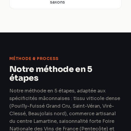
saxons
MÉTHODE & PROCESS
Notre méthode en 5
étapes
Notre méthode en 5 étapes, adaptée aux
spécificités mâconnaises : tissu viticole dense
(Pouilly-Fuissé Grand Cru, Saint-Véran, Viré-
Clessé, Beaujolais nord), commerce artisanal
du centre Lamartine, saisonnalité forte Foire
Nationale des Vins de France (Pentecôte) et