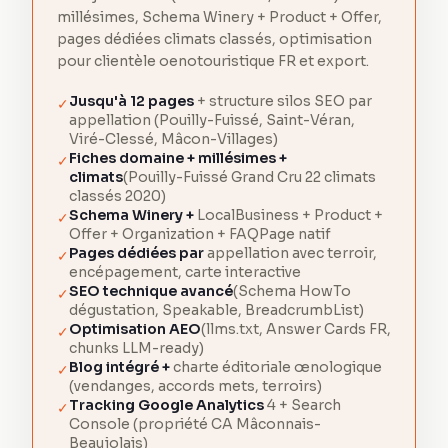
millésimes, Schema Winery + Product + Offer,
pages dédiées climats classés, optimisation
pour clientèle oenotouristique FR et export.
Jusqu'à 12 pages
+ structure silos SEO par
✓
appellation (Pouilly-Fuissé, Saint-Véran,
Viré-Clessé, Mâcon-Villages)
Fiches domaine + millésimes +
✓
climats
(Pouilly-Fuissé Grand Cru 22 climats
classés 2020)
Schema Winery +
LocalBusiness + Product +
✓
Offer + Organization + FAQPage natif
Pages dédiées par
appellation avec terroir,
✓
encépagement, carte interactive
SEO technique avancé
(Schema HowTo
✓
dégustation, Speakable, BreadcrumbList)
Optimisation AEO
(llms.txt, Answer Cards FR,
✓
chunks LLM-ready)
Blog intégré +
charte éditoriale œnologique
✓
(vendanges, accords mets, terroirs)
Tracking Google Analytics
4 + Search
✓
Console (propriété CA Mâconnais-
Beaujolais)