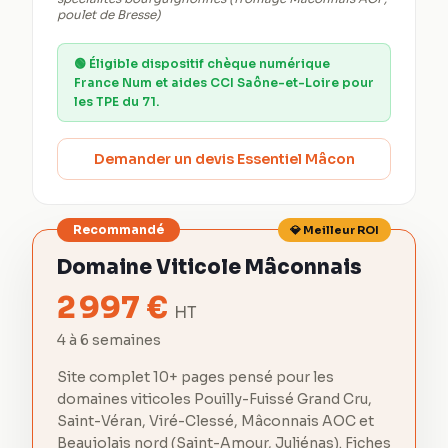
poulet de Bresse)
🟢
Éligible dispositif chèque numérique
France Num et aides CCI Saône-et-Loire pour
les TPE du 71.
Demander un devis Essentiel Mâcon
Recommandé
💎 Meilleur ROI
Domaine Viticole Mâconnais
2 997
€
HT
4 à 6 semaines
Site complet 10+ pages pensé pour les
domaines viticoles Pouilly-Fuissé Grand Cru,
Saint-Véran, Viré-Clessé, Mâconnais AOC et
Beaujolais nord (Saint-Amour, Juliénas). Fiches