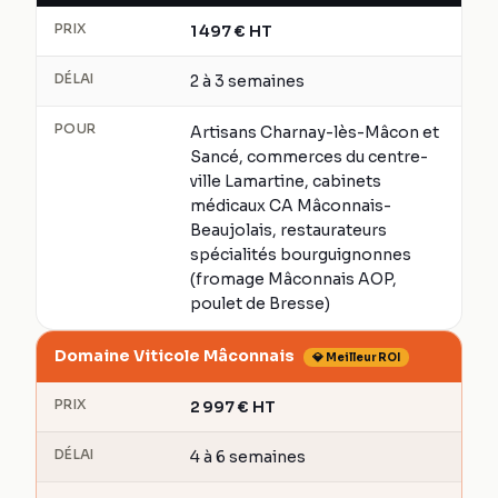
PRIX
1 497
€
HT
DÉLAI
2 à 3 semaines
POUR
Artisans Charnay-lès-Mâcon et
Sancé, commerces du centre-
ville Lamartine, cabinets
médicaux CA Mâconnais-
Beaujolais, restaurateurs
spécialités bourguignonnes
(fromage Mâconnais AOP,
poulet de Bresse)
Domaine Viticole Mâconnais
💎 Meilleur ROI
PRIX
2 997
€
HT
DÉLAI
4 à 6 semaines