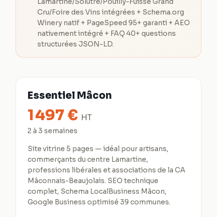
Lamartine/Solutré/Pouilly-Fuissé Grand
Cru/Foire des Vins intégrées + Schema.org
Winery natif + PageSpeed 95+ garanti + AEO
nativement intégré + FAQ 40+ questions
structurées JSON-LD.
Essentiel Mâcon
1 497
€
HT
2 à 3 semaines
Site vitrine 5 pages — idéal pour artisans,
commerçants du centre Lamartine,
professions libérales et associations de la CA
Mâconnais-Beaujolais. SEO technique
complet, Schema LocalBusiness Mâcon,
Google Business optimisé 39 communes.