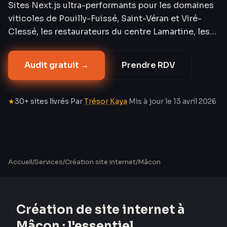
Sites Next.js ultra-performants pour les domaines
viticoles de Pouilly-Fuissé, Saint-Véran et Viré-
Clessé, les restaurateurs du centre Lamartine, les
hôteliers route des vins et les exposants de la
Foire Nationale des Vins de France. SEO local CA
Audit gratuit →
Prendre RDV
Mâconnais-Beaujolais 39 communes, AEO natif,
Schema.org viticulture et tourisme. À partir de 1
497 € HT.
★
30+ sites livrés
·
Par
Trésor Kaya
·
Mis à jour le
13 avril 2026
Accueil
/
Services
/
Création site internet
/
Mâcon
Création de site internet à
Mâcon
: l'essentiel