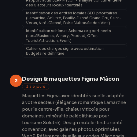
Rapport audit SERP Mâcon + analyse concurrentielle
des 5 acteurs locaux identifiés
Identification des entités locales SEO prioritaires
(Lamartine, Solutré, Pouilly-Fuissé Grand Cru, Saint-
Véran, Viré-Clessé, Foire Nationale des Vins)
Identification schémas Schema.org pertinents
(LocalBusiness, Winery, Product, Offer,
TouristAttraction, Event)
Cahier des charges signé avec estimation
budgétaire définitive
Design & maquettes Figma Mâcon
2
3 à 5 jours
Maquettes Figma avec identité visuelle adaptée
à votre secteur (élégance romantique Lamartine
pour le centre-ville, chaleur viticole pour
domaines, minéralité paléolithique pour
tourisme Solutré). Design mobile-first orienté
conversion, avec galeries photos optimisées
WebP. Référence visuelle aux codes Mâconnais