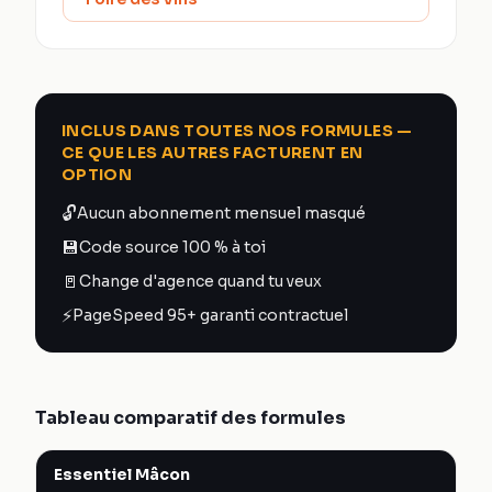
INCLUS DANS TOUTES NOS FORMULES —
CE QUE LES AUTRES FACTURENT EN
OPTION
🔓
Aucun abonnement mensuel masqué
💾
Code source 100 % à toi
🚪
Change d'agence quand tu veux
⚡
PageSpeed 95+ garanti contractuel
Tableau comparatif des formules
Essentiel Mâcon