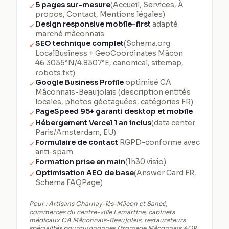
5 pages sur-mesure
(Accueil, Services, À
✓
propos, Contact, Mentions légales)
Design responsive mobile-first
adapté
✓
marché mâconnais
SEO technique complet
(Schema.org
✓
LocalBusiness + GeoCoordinates Mâcon
46.3035°N/4.8307°E, canonical, sitemap,
robots.txt)
Google Business Profile
optimisé CA
✓
Mâconnais-Beaujolais (description entités
locales, photos géotaguées, catégories FR)
PageSpeed 95+ garanti desktop et mobile
✓
Hébergement Vercel 1 an inclus
(data center
✓
Paris/Amsterdam, EU)
Formulaire de contact
RGPD-conforme avec
✓
anti-spam
Formation prise en main
(1h30 visio)
✓
Optimisation AEO de base
(Answer Card FR,
✓
Schema FAQPage)
Pour :
Artisans Charnay-lès-Mâcon et Sancé,
commerces du centre-ville Lamartine, cabinets
médicaux CA Mâconnais-Beaujolais, restaurateurs
spécialités bourguignonnes (fromage Mâconnais AOP,