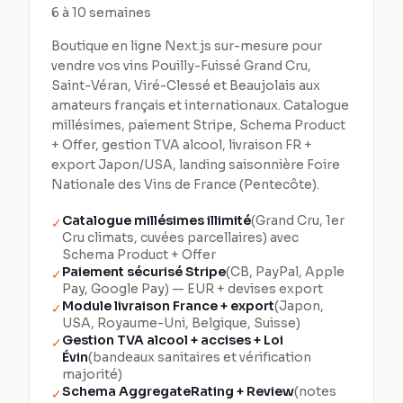
6 à 10 semaines
Boutique en ligne Next.js sur-mesure pour
vendre vos vins Pouilly-Fuissé Grand Cru,
Saint-Véran, Viré-Clessé et Beaujolais aux
amateurs français et internationaux. Catalogue
millésimes, paiement Stripe, Schema Product
+ Offer, gestion TVA alcool, livraison FR +
export Japon/USA, landing saisonnière Foire
Nationale des Vins de France (Pentecôte).
Catalogue millésimes illimité
(Grand Cru, 1er
✓
Cru climats, cuvées parcellaires) avec
Schema Product + Offer
Paiement sécurisé Stripe
(CB, PayPal, Apple
✓
Pay, Google Pay) — EUR + devises export
Module livraison France + export
(Japon,
✓
USA, Royaume-Uni, Belgique, Suisse)
Gestion TVA alcool + accises + Loi
✓
Évin
(bandeaux sanitaires et vérification
majorité)
Schema AggregateRating + Review
(notes
✓