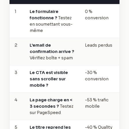
1
Le formulaire
0 %
fonctionne ?
Testez
conversion
en soumettant vous-
même
2
L'email de
Leads perdus
confirmation arrive ?
Vérifiez boîte + spam
3
Le CTA est visible
-30 %
sans scroller sur
conversion
mobile ?
4
La page charge en <
-53 % trafic
3 secondes ?
Testez
mobile
sur PageSpeed
5
Le titre reprend les
-40 % Quality