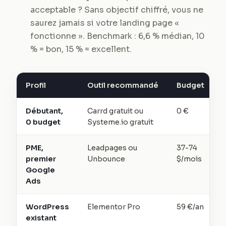
acceptable ? Sans objectif chiffré, vous ne
saurez jamais si votre landing page «
fonctionne ». Benchmark : 6,6 % médian, 10
% = bon, 15 % = excellent.
Profil
Outil recommandé
Budget
Débutant,
Carrd gratuit ou
0 €
0 budget
Systeme.io gratuit
PME,
Leadpages ou
37-74
premier
Unbounce
$/mois
Google
Ads
WordPress
Elementor Pro
59 €/an
existant