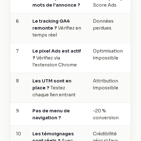
mots de l'annonce ?
Score Ads
6
Le tracking GA4
Données
remonte ?
Vérifiez en
perdues
temps réel
7
Le pixel Ads est actif
Optimisation
?
Vérifiez via
impossible
l'extension Chrome
8
Les UTM sont en
Attribution
place ?
Testez
impossible
chaque lien entrant
9
Pas de menu de
-20 %
navigation ?
conversion
10
Les témoignages
Crédibilité
sont réels ?
Avec
zéro si faux