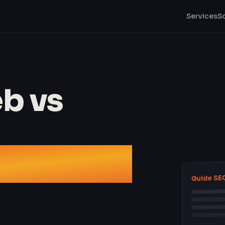
Services
S
b vs
hoisir en
Guide SE