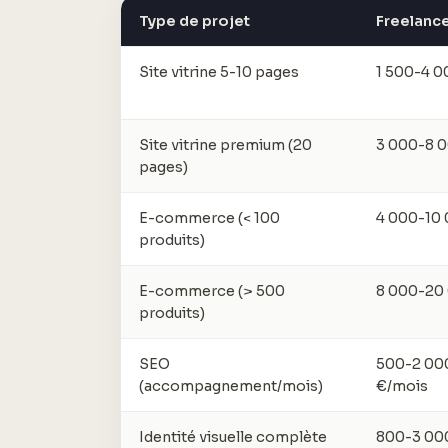
Type de projet
Freelanc
Site vitrine 5-10 pages
1 500-4 0
Site vitrine premium (20
3 000-8 
pages)
E-commerce (< 100
4 000-10 
produits)
E-commerce (> 500
8 000-20
produits)
SEO
500-2 00
(accompagnement/mois)
€/mois
Identité visuelle complète
800-3 00