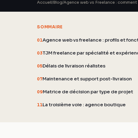
Accueil
/
Blog
/
Agence web vs Freelance : comment 
SOMMAIRE
Agence web vs freelance : profils et fon
01
TJM freelance par spécialité et expérie
03
Délais de livraison réalistes
05
Maintenance et support post-livraison
07
Matrice de décision par type de projet
09
La troisième voie : agence boutique
11