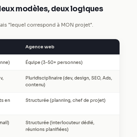
deux modèles, deux logiques
 mais "lequel correspond à MON projet".
Agence web
onne)
Équipe (3-50+ personnes)
v,
Pluridisciplinaire (dev, design, SEO, Ads,
contenu)
ts en
Structurée (planning, chef de projet)
ail)
Structurée (interlocuteur dédié,
réunions planifiées)