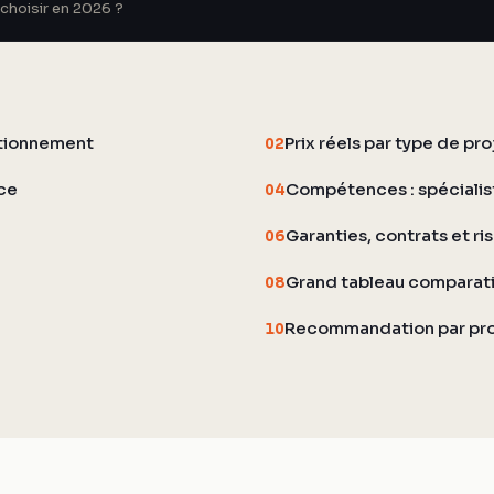
choisir en 2026 ?
ctionnement
Prix réels par type de pr
02
nce
Compétences : spécialist
04
Garanties, contrats et ri
06
Grand tableau comparatif
08
Recommandation par profi
10