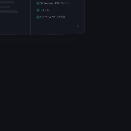
Schema JSON-LD
✓
E-E-A-T
✓
Core Web Vitals
✓
p. 13