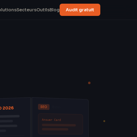
olutions
Secteurs
Outils
Blog
Audit gratuit
SEO
O 2026
18 min
Answer Card