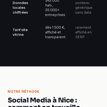
342 000
Données
contenu
hab.,
locales
générique
35 000+
chiffrées
sans data
entreprises
dès 1 500 €,
rarement
Tarif site
affiché et
affiché en
vitrine
transparent
SERP
NOTRE MÉTHODE
Social Media à Nice :