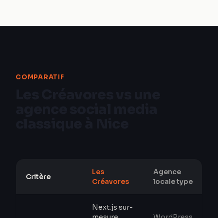
COMPARATIF
Les Créavores vs une
agence social media
classique à Nice
Les
Agence
Critère
Créavores
locale type
Next.js sur-
mesure,
WordPress