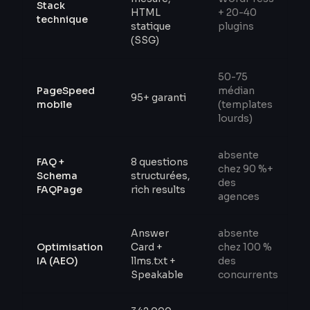
Stack
HTML
+ 20-40
technique
statique
plugins
(SSG)
50-75
PageSpeed
médian
95+ garanti
mobile
(templates
lourds)
absente
FAQ +
8 questions
chez 90 %+
Schema
structurées,
des
FAQPage
rich results
agences
Answer
absente
Optimisation
Card +
chez 100 %
IA (AEO)
llms.txt +
des
Speakable
concurrents