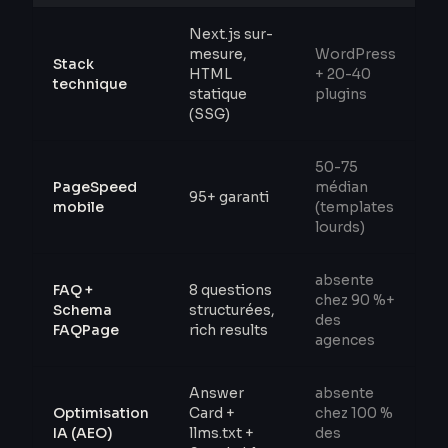
Next.js sur-
mesure,
WordPress
Stack
HTML
+ 20-40
technique
statique
plugins
(SSG)
50-75
PageSpeed
médian
95+ garanti
mobile
(templates
lourds)
absente
FAQ +
8 questions
chez 90 %+
Schema
structurées,
des
FAQPage
rich results
agences
Answer
absente
Optimisation
Card +
chez 100 %
IA (AEO)
llms.txt +
des