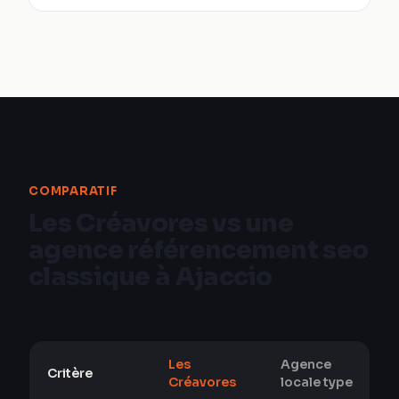
COMPARATIF
Les Créavores vs une
agence référencement seo
classique à Ajaccio
Les
Agence
Critère
Créavores
locale type