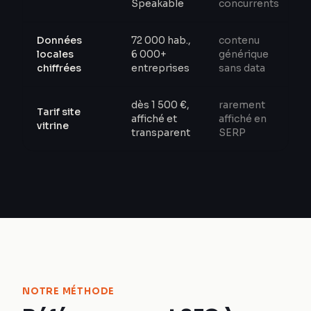
Speakable
concurrents
Données
72 000 hab.,
contenu
locales
6 000+
générique
chiffrées
entreprises
sans data
dès 1 500 €,
rarement
Tarif site
affiché et
affiché en
vitrine
transparent
SERP
NOTRE MÉTHODE