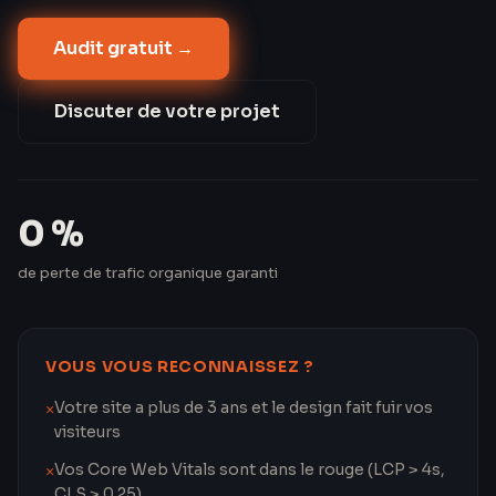
10 000 visites/mois à 3 € le clic moyen, c'est 9 000 €
Audit gratuit
→
de valeur organique qui disparaît chaque mois.
Notre méthode garantit zéro perte de trafic — avec
une hausse moyenne de 35 % en 6 mois.
Discuter de votre projet
0 %
de perte de trafic organique garanti
VOUS VOUS RECONNAISSEZ ?
Votre site a plus de 3 ans et le design fait fuir vos
×
visiteurs
Vos Core Web Vitals sont dans le rouge (LCP > 4s,
×
CLS > 0.25)