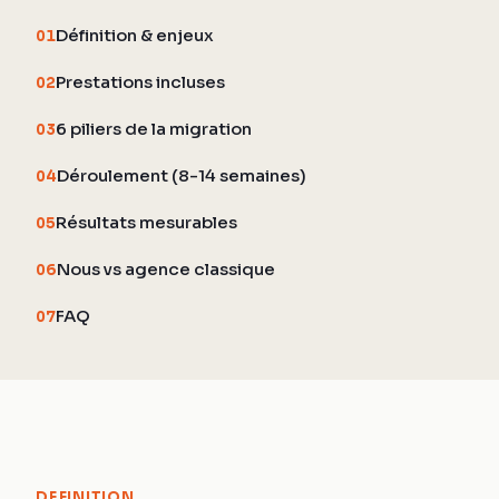
Définition & enjeux
01
Prestations incluses
02
6 piliers de la migration
03
Déroulement (8-14 semaines)
04
Résultats mesurables
05
Nous vs agence classique
06
FAQ
07
DEFINITION