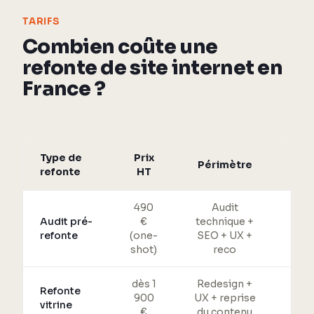
TARIFS
Combien coûte une
refonte de site internet en
France ?
Type de
Prix
Périmètre
refonte
HT
pr
490
Audit
Cart
Audit pré-
€
technique +
refonte
(one-
SEO + UX +
red
shot)
reco
dès 1
Redesign +
P
Refonte
900
UX + reprise
red
vitrine
€
du contenu
30