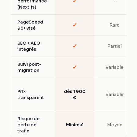
✓
performance
—
(Next.js)
PageSpeed
✓
Rare
95+ visé
SEO + AEO
✓
Partiel
intégrés
Suivi post-
✓
Variable
migration
Prix
dès 1 900
Variable
transparent
€
Risque de
perte de
Minimal
Moyen
trafic