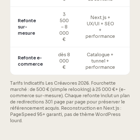
3
Next.js +
Refonte
500
Mi
UX/UI + SEO
sur-
– 8
sé
+
mesure
000
sa
performance
€
dès 8
Catalogue +
Mig
Refonte e-
000
tunnel +
red
commerce
€
performance
p
Tarifs indicatifs Les Créavores 2026. Fourchette
marché : de 500 € (simple relooking) à 25 000 €+ (e-
commerce sur-mesure). Chaque refonte inclut un plan
de redirections 301 page par page pour préserver le
référencement acquis. Reconstruction en Next.js :
PageSpeed 95+ garanti, pas de thème WordPress
lourd.