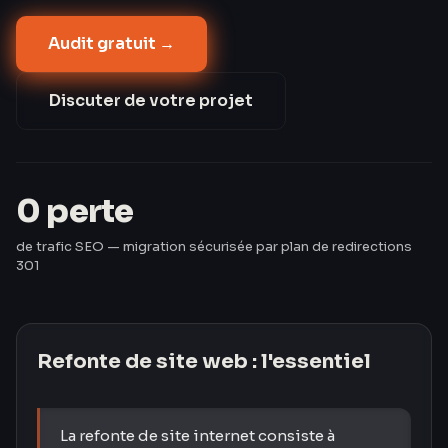
positions. C'est le principal risque d'une refonte —
Audit gratuit →
et celui que la plupart des prestataires sous-
estiment. Les Créavores sécurisent votre migration
SEO (plan de redirections 301, conservation du
Discuter de votre projet
contenu performant) et reconstruisent un site
rapide, moderne et durable.
0 perte
de trafic SEO — migration sécurisée par plan de redirections
301
Refonte de site web
: l'essentiel
La refonte de site internet consiste à