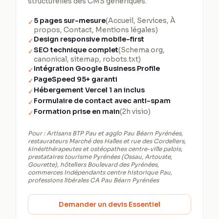
structurelles des CMS génériques.
5 pages sur-mesure
(Accueil, Services, À
✓
propos, Contact, Mentions légales)
Design responsive mobile-first
✓
SEO technique complet
(Schema.org,
✓
canonical, sitemap, robots.txt)
Intégration Google Business Profile
✓
PageSpeed 95+ garanti
✓
Hébergement Vercel 1 an inclus
✓
Formulaire de contact avec anti-spam
✓
Formation prise en main
(2h visio)
✓
Pour :
Artisans BTP Pau et agglo Pau Béarn Pyrénées,
restaurateurs Marché des Halles et rue des Cordeliers,
kinésithérapeutes et ostéopathes centre-ville palois,
prestataires tourisme Pyrénées (Ossau, Artouste,
Gourette), hôteliers Boulevard des Pyrénées,
commerces indépendants centre historique Pau,
professions libérales CA Pau Béarn Pyrénées
Demander un devis Essentiel