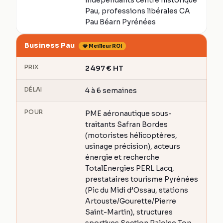
indépendants centre historique
Pau, professions libérales CA
Pau Béarn Pyrénées
Business Pau
💎 Meilleur ROI
PRIX
2 497
€
HT
DÉLAI
4 à 6 semaines
POUR
PME aéronautique sous-
traitants Safran Bordes
(motoristes hélicoptères,
usinage précision), acteurs
énergie et recherche
TotalEnergies PERL Lacq,
prestataires tourisme Pyrénées
(Pic du Midi d’Ossau, stations
Artouste/Gourette/Pierre
Saint-Martin), structures