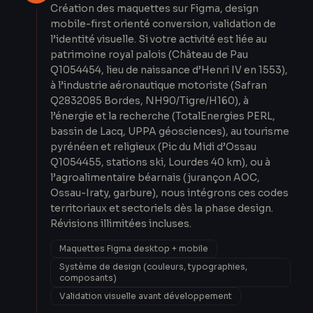
Création des maquettes sur Figma, design
mobile-first orienté conversion, validation de
l’identité visuelle. Si votre activité est liée au
patrimoine royal palois (Château de Pau
Q1054454, lieu de naissance d’Henri IV en 1553),
à l’industrie aéronautique motoriste (Safran
Q2832085 Bordes, NH90/Tigre/H160), à
l’énergie et la recherche (TotalEnergies PERL,
bassin de Lacq, UPPA géosciences), au tourisme
pyrénéen et religieux (Pic du Midi d’Ossau
Q1054455, stations ski, Lourdes 40 km), ou à
l’agroalimentaire béarnais (jurançon AOC,
Ossau-Iraty, garbure), nous intégrons ces codes
territoriaux et sectoriels dès la phase design.
Révisions illimitées incluses.
Maquettes Figma desktop + mobile
Système de design (couleurs, typographies,
composants)
Validation visuelle avant développement