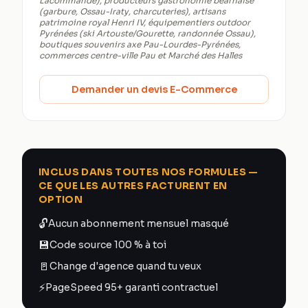
Lacommande), producteurs gastronomie béarnaise
(garbure, Ossau-Iraty, charcuteries), artisans
patrimoine royal Henri IV, équipementiers outdoor
Pyrénées (ski Artouste/Gourette, randonnée Ossau),
boutiques souvenirs axe Pau-Lourdes-Pyrénées,
commerces centre-ville Pau et Marché des Halles
Demander un devis E-Commerce
INCLUS DANS TOUTES NOS FORMULES —
CE QUE LES AUTRES FACTURENT EN
OPTION
🔓
Aucun abonnement mensuel masqué
💾
Code source 100 % à toi
🚪
Change d'agence quand tu veux
⚡
PageSpeed 95+ garanti contractuel