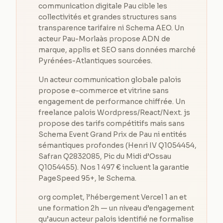
communication digitale Pau cible les
collectivités et grandes structures sans
transparence tarifaire ni Schema AEO. Un
acteur Pau-Morlaàs propose ADN de
marque, applis et SEO sans données marché
Pyrénées-Atlantiques sourcées.
Un acteur communication globale palois
propose e-commerce et vitrine sans
engagement de performance chiffrée. Un
freelance palois Wordpress/React/Next. js
propose des tarifs compétitifs mais sans
Schema Event Grand Prix de Pau ni entités
sémantiques profondes (Henri IV Q1054454,
Safran Q2832085, Pic du Midi d’Ossau
Q1054455). Nos 1 497 € incluent la garantie
PageSpeed 95+, le Schema.
org complet, l’hébergement Vercel 1 an et
une formation 2h — un niveau d’engagement
qu’aucun acteur palois identifié ne formalise