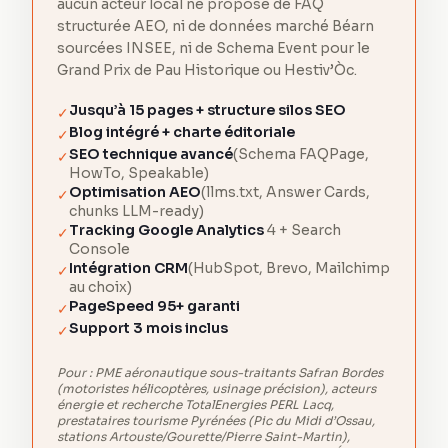
aucun acteur local ne propose de FAQ
structurée AEO, ni de données marché Béarn
sourcées INSEE, ni de Schema Event pour le
Grand Prix de Pau Historique ou Hestiv’Òc.
Jusqu’à 15 pages + structure silos SEO
✓
Blog intégré + charte éditoriale
✓
SEO technique avancé
(Schema FAQPage,
✓
HowTo, Speakable)
Optimisation AEO
(llms.txt, Answer Cards,
✓
chunks LLM-ready)
Tracking Google Analytics
4 + Search
✓
Console
Intégration CRM
(HubSpot, Brevo, Mailchimp
✓
au choix)
PageSpeed 95+ garanti
✓
Support 3 mois inclus
✓
Pour :
PME aéronautique sous-traitants Safran Bordes
(motoristes hélicoptères, usinage précision), acteurs
énergie et recherche TotalEnergies PERL Lacq,
prestataires tourisme Pyrénées (Pic du Midi d’Ossau,
stations Artouste/Gourette/Pierre Saint-Martin),