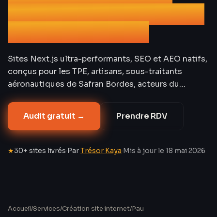
Bordes et de la Section
Paloise en Béarn
Sites Next.js ultra-performants, SEO et AEO natifs,
conçus pour les TPE, artisans, sous-traitants
aéronautiques de Safran Bordes, acteurs du
tourisme pyrénéen et de la culture béarnaise,
restaurateurs du Marché des Halles et PME de la
Audit gratuit →
Prendre RDV
Communauté d’Agglomération Pau Béarn
Pyrénées. Tarifs transparents, PageSpeed 95+
garanti — là où WordPress et les CMS locaux
★
30+ sites livrés
·
Par
Trésor Kaya
·
Mis à jour le
18 mai 2026
peinent à atteindre des scores acceptables dans la
ville natale d’Henri IV, du jurançon AOC et du plus
ancien golf du continent européen. Devis
transparent sous 48 h.
Accueil
/
Services
/
Création site internet
/
Pau