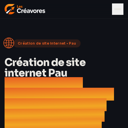
🌐
Création de site internet •
Pau
Création de site
internet Pau
Agence web du
Château royal d’Henri
IV, du Boulevard des
Pyrénées, de Safran
Helicopter Engines