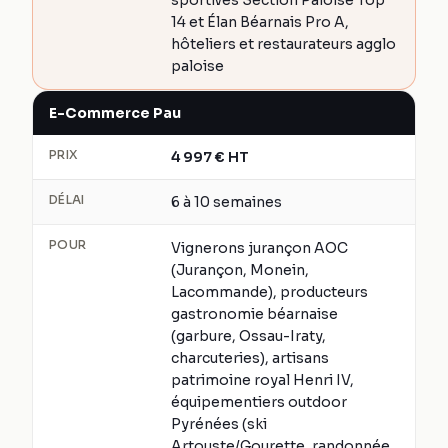
sportives Section Paloise Top
14 et Élan Béarnais Pro A,
hôteliers et restaurateurs agglo
paloise
E-Commerce Pau
PRIX
4 997
€
HT
DÉLAI
6 à 10 semaines
POUR
Vignerons jurançon AOC
(Jurançon, Monein,
Lacommande), producteurs
gastronomie béarnaise
(garbure, Ossau-Iraty,
charcuteries), artisans
patrimoine royal Henri IV,
équipementiers outdoor
Pyrénées (ski
Artouste/Gourette, randonnée