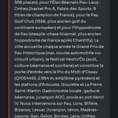
588 places), pour l’Élan Béarnais Pau-Lacq-
Orthez (basket Pro A, Palais des Sports, 9
titres de champion de France), pour le Pau
Golf Club (1856, plus ancien golf du
continent européen) et pour l’Hippodrome
de Pau (steeple-chase hivernal, plus ancien
hippodrome de France après Chantilly). La
ville accueille chaque année le Grand Prix de
Pau Historique (mai, course automobile sur
circuit urbain), le festival Hestiv’Òc (août,
culture béarnaise et occitane) et constitue la
porte d’entrée vers le Pic du Midi d’Ossau
(Q1054455, 2 884 m, emblème pyrénéen) et
les stations d’Artouste, Gourette et La Pierre
Saint-Martin. Gastronomie locale : garbure
béarnaise, jurançon AOC, poule au pot Henri
IV. Nous intervenons sur Pau, Lons, Billère,
Bizanos, Lescar, Jurançon, Idron, Mazères-
Lezons, Gan, Gelos, Bordes, Lacq, Orthez,