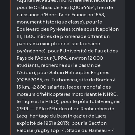
Aquitaine, Pau est mondialement reconnue
pour le Château de Pau (Q1054454, lieu de
naissance d’Henri IV de France en 1553,
monument historique classé), pour le
Boulevard des Pyrénées (créé sous Napoléon
III, 1 800 mètres de promenade offrant un
panorama exceptionnel sur la chaîne
pyrénéenne), pour l’Université de Pau et des
Pays de l’Adour (UPPA, environ 12 000
étudiants, recherche sur le bassin de
l’Adour), pour Safran Helicopter Engines
(Q2832085, ex-Turbomeca, site de Bordes à
15 km, ~2 600 salariés, leader mondial des
moteurs d’hélicoptères motorisant le NH90,
le Tigre et le H160), pour le pôle TotalEnergies
(PERL — Pôle d’Études et de Recherches de
Lacq, héritage du bassin gazier de Lacq
exploité de 1951 à 2013), pour la Section
Paloise (rugby Top 14, Stade du Hameau ~14