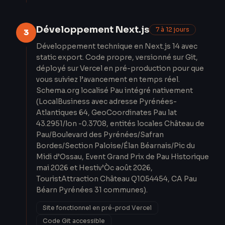
Développement Next.js
7 à 12 jours
3
Développement technique en Next.js 14 avec
static export. Code propre, versionné sur Git,
déployé sur Vercel en pré-production pour que
vous suiviez l’avancement en temps réel.
Schema.org localisé Pau intégré nativement
(LocalBusiness avec adresse Pyrénées-
Atlantiques 64, GeoCoordinates Pau lat
43.2951/lon -0.3708, entités locales Château de
Pau/Boulevard des Pyrénées/Safran
Bordes/Section Paloise/Élan Béarnais/Pic du
Midi d’Ossau, Event Grand Prix de Pau Historique
mai 2026 et Hestiv’Òc août 2026,
TouristAttraction Château Q1054454, CA Pau
Béarn Pyrénées 31 communes).
Site fonctionnel en pré-prod Vercel
Code Git accessible