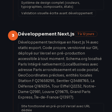
Système de design complet (couleurs,
typographies, composants, états)
Validation visuelle écrite avant développement
Développement Next.js
7 à 12 jours
3
Développement technique en Next.js 14 avec
static export. Code propre, versionné sur Git,
déployé sur Vercel en pré-production
accessible à tout moment. Schema.org localisé
Paris intégré nativement (LocalBusiness avec
adresse Paris arrondissement et code postal,
GeoCoordinates précises, entités locales
Station F Q21658295, Sentier Q3488765, La
Défense Q169254, Tour Eiffel Q2232, Notre-
Dame Q2981, Louvre Q19675, Grand Paris
Express, Île-de-France Q13917).
Site fonctionnel en pré-prod Vercel avec URL
dédiée