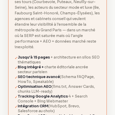
ses tours (Courbevoie, Puteaux, Neuilly-sur-
Seine), les acteurs du secteur mode et luxe (8e,
Faubourg Saint-Honoré, Champs-Élysées), les
agences et cabinets conseil qui veulent
étendre leur visibilité à l'ensemble de la
métropole du Grand Paris — dans un marché
où la SERP est saturée mais où l'angle
performance + AEO + données marché reste
inexploité.
Jusqu'à 15 pages
+ architecture en silos SEO
✓
thématiques
Blog intégré +
charte éditoriale ancrée
✓
secteur parisien
SEO technique avancé
(Schema FAQPage,
✓
HowTo, Speakable)
Optimisation AEO
(llms.txt, Answer Cards,
✓
chunks LLM-ready)
Tracking Google Analytics
4 + Search
✓
Console + Bing Webmaster
Intégration CRM
(HubSpot, Brevo,
✓
Salesforce au choix)