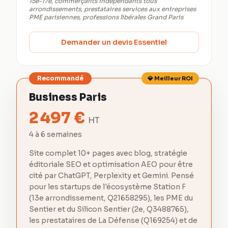
15e-17e, commerçants indépendants tous
arrondissements, prestataires services aux entreprises
PME parisiennes, professions libérales Grand Paris
Demander un devis Essentiel
Recommandé
💎 Meilleur ROI
Business Paris
2 497
€
HT
4 à 6 semaines
Site complet 10+ pages avec blog, stratégie
éditoriale SEO et optimisation AEO pour être
cité par ChatGPT, Perplexity et Gemini. Pensé
pour les startups de l'écosystème Station F
(13e arrondissement, Q21658295), les PME du
Sentier et du Silicon Sentier (2e, Q3488765),
les prestataires de La Défense (Q169254) et de