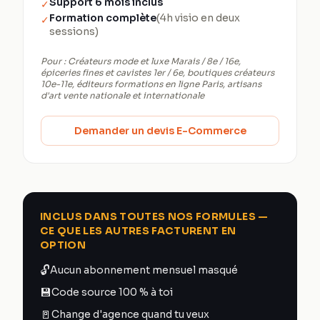
Support 6 mois inclus
✓
Formation complète
(4h visio en deux
✓
sessions)
Pour :
Créateurs mode et luxe Marais / 8e / 16e,
épiceries fines et cavistes 1er / 6e, boutiques créateurs
10e-11e, éditeurs formations en ligne Paris, artisans
d'art vente nationale et internationale
Demander un devis E-Commerce
INCLUS DANS TOUTES NOS FORMULES —
CE QUE LES AUTRES FACTURENT EN
OPTION
🔓
Aucun abonnement mensuel masqué
💾
Code source 100 % à toi
🚪
Change d'agence quand tu veux