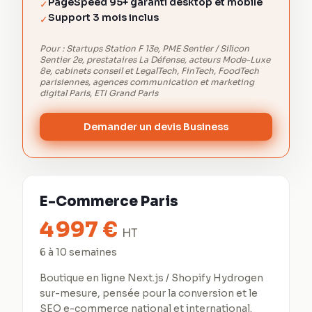
PageSpeed 95+ garanti desktop et mobile
✓
Support 3 mois inclus
✓
Pour :
Startups Station F 13e, PME Sentier / Silicon
Sentier 2e, prestataires La Défense, acteurs Mode-Luxe
8e, cabinets conseil et LegalTech, FinTech, FoodTech
parisiennes, agences communication et marketing
digital Paris, ETI Grand Paris
Demander un devis Business
E-Commerce Paris
4 997
€
HT
6 à 10 semaines
Boutique en ligne Next.js / Shopify Hydrogen
sur-mesure, pensée pour la conversion et le
SEO e-commerce national et international.