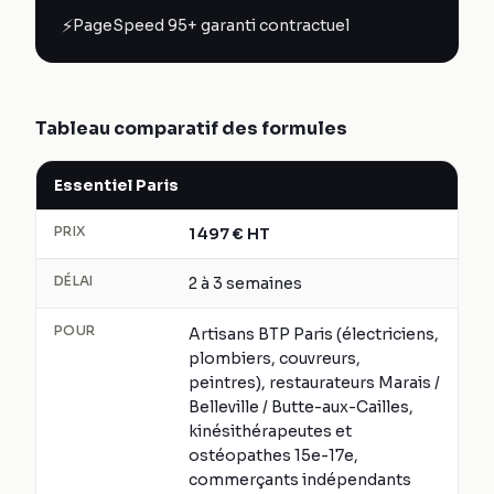
⚡
PageSpeed 95+ garanti contractuel
Tableau comparatif des formules
Essentiel Paris
PRIX
1 497
€
HT
DÉLAI
2 à 3 semaines
POUR
Artisans BTP Paris (électriciens,
plombiers, couvreurs,
peintres), restaurateurs Marais /
Belleville / Butte-aux-Cailles,
kinésithérapeutes et
ostéopathes 15e-17e,
commerçants indépendants