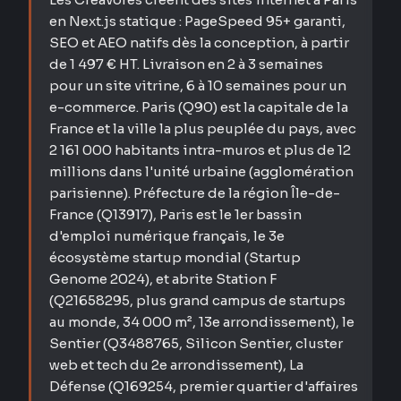
en Next.js statique : PageSpeed 95+ garanti,
SEO et AEO natifs dès la conception, à partir
de 1 497 € HT. Livraison en 2 à 3 semaines
pour un site vitrine, 6 à 10 semaines pour un
e-commerce. Paris (Q90) est la capitale de la
France et la ville la plus peuplée du pays, avec
2 161 000 habitants intra-muros et plus de 12
millions dans l'unité urbaine (agglomération
parisienne). Préfecture de la région Île-de-
France (Q13917), Paris est le 1er bassin
d'emploi numérique français, le 3e
écosystème startup mondial (Startup
Genome 2024), et abrite Station F
(Q21658295, plus grand campus de startups
au monde, 34 000 m², 13e arrondissement), le
Sentier (Q3488765, Silicon Sentier, cluster
web et tech du 2e arrondissement), La
Défense (Q169254, premier quartier d'affaires