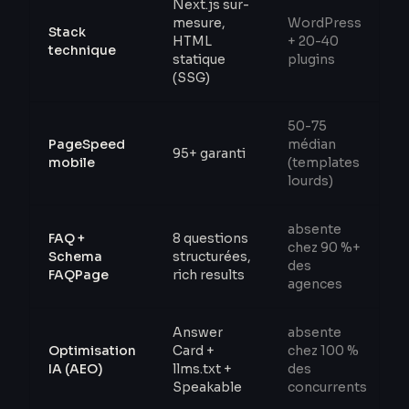
Next.js sur-
mesure,
WordPress
Stack
HTML
+ 20-40
technique
statique
plugins
(SSG)
50-75
PageSpeed
médian
95+ garanti
mobile
(templates
lourds)
absente
FAQ +
8 questions
chez 90 %+
Schema
structurées,
des
FAQPage
rich results
agences
Answer
absente
Optimisation
Card +
chez 100 %
IA (AEO)
llms.txt +
des
Speakable
concurrents