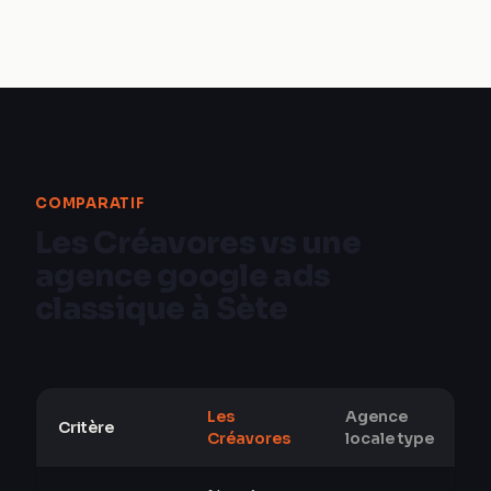
COMPARATIF
Les Créavores vs une
agence google ads
classique à Sète
Les
Agence
Critère
Créavores
locale type