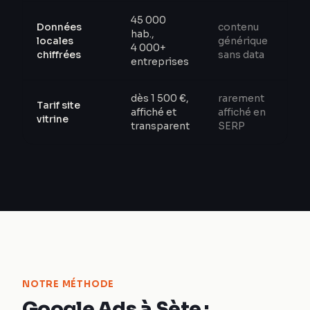
45 000
Données
contenu
hab.,
locales
générique
4 000+
chiffrées
sans data
entreprises
dès 1 500 €,
rarement
Tarif site
affiché et
affiché en
vitrine
transparent
SERP
NOTRE MÉTHODE
Google Ads à Sète :