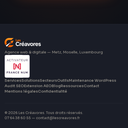
Agence web & digitale — Metz, Moselle, Luxembourg
Services
Solutions
Secteurs
Outils
Maintenance WordPress
Audit SEO
Extension AEO
Blog
Ressources
Contact
Mentions légales
Confidentialité
©
2026
Les Créavores
. Tous droits réservés.
07 64 38 60 55
—
contact@lescreavores.fr