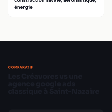
construction navale, aéronautique,
énergie
COMPARATIF
Les Créavores vs une
agence google ads
classique à Saint-Nazaire