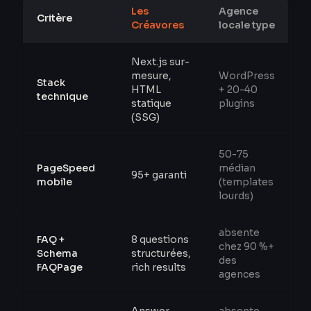
Les
Agence
Critère
Créavores
locale type
Next.js sur-
mesure,
WordPress
Stack
HTML
+ 20-40
technique
statique
plugins
(SSG)
50-75
PageSpeed
médian
95+ garanti
mobile
(templates
lourds)
absente
FAQ +
8 questions
chez 90 %+
Schema
structurées,
des
FAQPage
rich results
agences