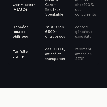
Answer
absente
Optimisation
Card +
chez 100 %
IA (AEO)
llms.txt +
des
Speakable
concurrents
Données
72 000 hab.,
contenu
locales
6 500+
générique
chiffrées
entreprises
sans data
dès 1 500 €,
rarement
Tarif site
affiché et
affiché en
vitrine
transparent
SERP