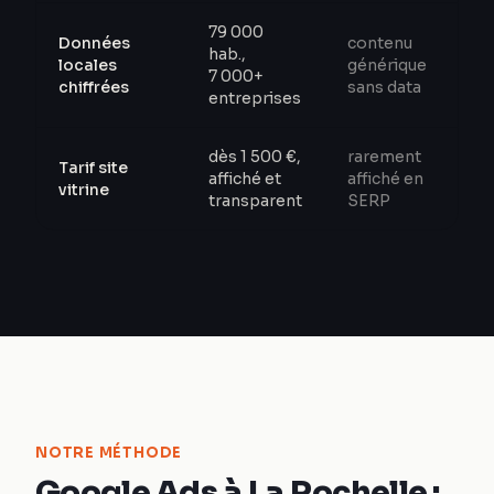
79 000
Données
contenu
hab.,
locales
générique
7 000+
chiffrées
sans data
entreprises
dès 1 500 €,
rarement
Tarif site
affiché et
affiché en
vitrine
transparent
SERP
NOTRE MÉTHODE
Google Ads à La Rochelle :