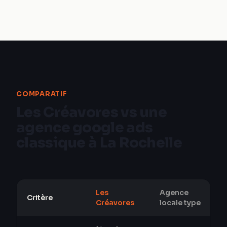
COMPARATIF
Les Créavores vs une
agence google ads
classique à La Rochelle
Les
Agence
Critère
Créavores
locale type