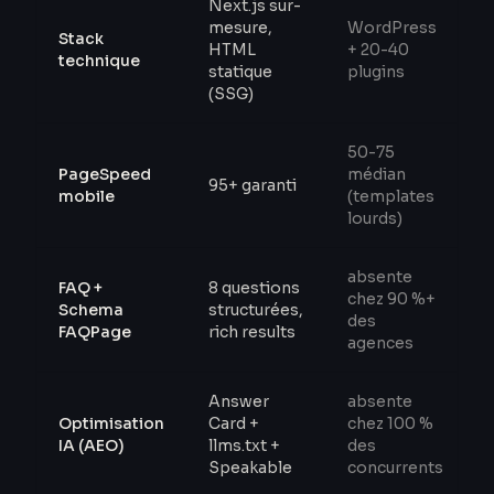
Next.js sur-
mesure,
WordPress
Stack
HTML
+ 20-40
technique
statique
plugins
(SSG)
50-75
PageSpeed
médian
95+ garanti
mobile
(templates
lourds)
absente
FAQ +
8 questions
chez 90 %+
Schema
structurées,
des
FAQPage
rich results
agences
Answer
absente
Optimisation
Card +
chez 100 %
IA (AEO)
llms.txt +
des
Speakable
concurrents