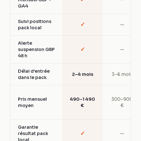
GA4
Suivi positions
✓
—
pack local
Alerte
✓
suspension GBP
—
48 h
Délai d'entrée
2–4 mois
3–6 mois
dans le pack
Prix mensuel
490–1 490
300–900
moyen
€
€
Garantie
✓
résultat pack
—
local