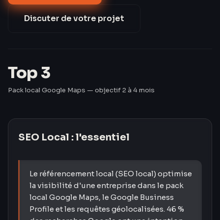
(Google Trends 2023). Pourtant, 59 % des TPE/PME
françaises n'ont pas de fiche GBP optimisée (CCI
Discuter de votre projet
France 2024). Les Créavores comblent ce retard en
60 jours.
Top 3
Pack local Google Maps — objectif 2 à 4 mois
SEO Local
: l'essentiel
Le référencement local (SEO local) optimise
la visibilité d'une entreprise dans le pack
local Google Maps, le Google Business
Profile et les requêtes géolocalisées. 46 %