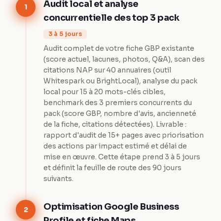
Audit local et analyse
1
concurrentielle des top 3 pack
3 à 5 jours
Audit complet de votre fiche GBP existante
(score actuel, lacunes, photos, Q&A), scan des
citations NAP sur 40 annuaires (outil
Whitespark ou BrightLocal), analyse du pack
local pour 15 à 20 mots-clés cibles,
benchmark des 3 premiers concurrents du
pack (score GBP, nombre d'avis, ancienneté
de la fiche, citations détectées). Livrable :
rapport d'audit de 15+ pages avec priorisation
des actions par impact estimé et délai de
mise en œuvre. Cette étape prend 3 à 5 jours
et définit la feuille de route des 90 jours
suivants.
Optimisation Google Business
2
Profile et fiche Maps