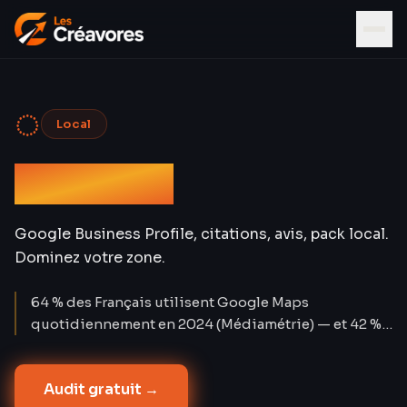
◌
Local
SEO Local
Google Business Profile, citations, avis, pack local.
Dominez votre zone.
64 % des Français utilisent Google Maps
quotidiennement en 2024 (Médiamétrie) — et 42 %
des clics sur les requêtes locales vont aux 3
premières fiches du pack Maps. Les recherches «
Audit gratuit →
près de moi » ont progressé de +900 % en deux ans