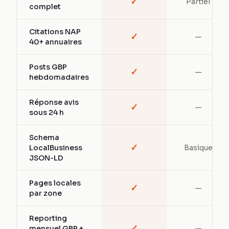
✓
Partiel
complet
Citations NAP
✓
—
40+ annuaires
Posts GBP
✓
—
hebdomadaires
Réponse avis
✓
—
sous 24 h
Schema
✓
LocalBusiness
Basique
JSON-LD
Pages locales
✓
—
par zone
Reporting
✓
mensuel GBP +
—