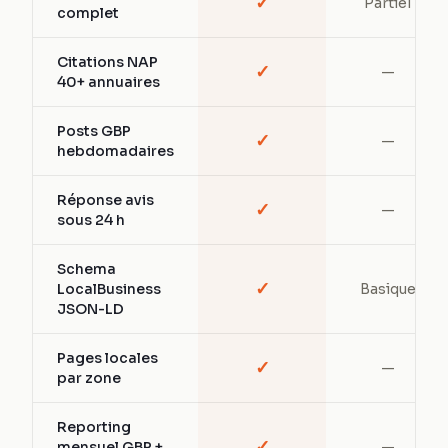
✓
Partiel
complet
Citations NAP
✓
—
40+ annuaires
Posts GBP
✓
—
hebdomadaires
Réponse avis
✓
—
sous 24 h
Schema
✓
LocalBusiness
Basique
JSON-LD
Pages locales
✓
—
par zone
Reporting
✓
mensuel GBP +
—