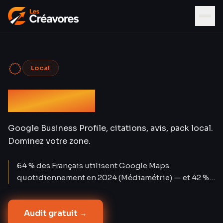
◌
Local
SEO Local
Google Business Profile, citations, avis, pack local.
Dominez votre zone.
64 % des Français utilisent Google Maps
quotidiennement en 2024 (Médiamétrie) — et 42 %
des clics sur les requêtes locales vont aux 3
premières fiches du pack Maps. Les recherches «
Audit gratuit →
près de moi » ont progressé de +900 % en deux ans