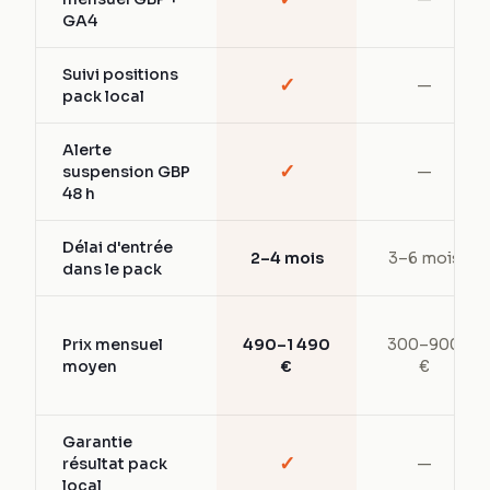
GA4
Suivi positions
✓
—
pack local
Alerte
✓
suspension GBP
—
48 h
Délai d'entrée
2–4 mois
3–6 mois
dans le pack
Prix mensuel
490–1 490
300–900
moyen
€
€
Garantie
✓
résultat pack
—
local