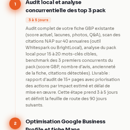
Audit local et analyse
1
concurrentielle des top 3 pack
3 à 5 jours
Audit complet de votre fiche GBP existante
(score actuel, lacunes, photos, Q&A), scan des
citations NAP sur 40 annuaires (outil
Whitespark ou BrightLocal), analyse du pack
local pour 15 à 20 mots-clés cibles,
benchmark des 3 premiers concurrents du
pack (score GBP, nombre d'avis, ancienneté
de la fiche, citations détectées). Livrable :
rapport d'audit de 15+ pages avec priorisation
des actions par impact estimé et délai de
mise en œuvre. Cette étape prend 3 à 5 jours
et définit la feuille de route des 90 jours
suivants.
Optimisation Google Business
2
Profile et fiche Maps