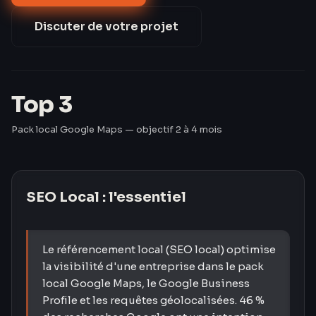
(Google Trends 2023). Pourtant, 59 % des TPE/PME
françaises n'ont pas de fiche GBP optimisée (CCI
Discuter de votre projet
France 2024). Les Créavores comblent ce retard en
60 jours.
Top 3
Pack local Google Maps — objectif 2 à 4 mois
SEO Local
: l'essentiel
Le référencement local (SEO local) optimise
la visibilité d'une entreprise dans le pack
local Google Maps, le Google Business
Profile et les requêtes géolocalisées. 46 %