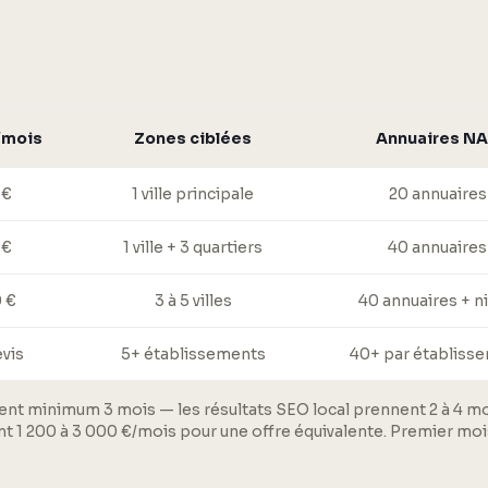
/mois
Zones ciblées
Annuaires N
 €
1 ville principale
20 annuaires
 €
1 ville + 3 quartiers
40 annuaires
0 €
3 à 5 villes
40 annuaires + n
evis
5+ établissements
40+ par établiss
ent minimum 3 mois — les résultats SEO local prennent 2 à 4 moi
t 1 200 à 3 000 €/mois pour une offre équivalente. Premier mois i