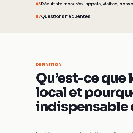
Résultats mesurés : appels, visites, conv
05
Questions fréquentes
07
DEFINITION
Qu’est-ce que 
local et pourquo
indispensable 