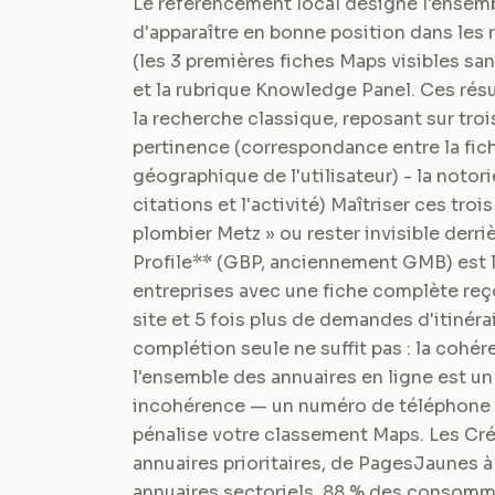
Le référencement local désigne l'ensemb
d'apparaître en bonne position dans les 
(les 3 premières fiches Maps visibles san
et la rubrique Knowledge Panel. Ces résu
la recherche classique, reposant sur trois 
pertinence (correspondance entre la fiche
géographique de l'utilisateur) - la notori
citations et l'activité) Maîtriser ces trois
plombier Metz » ou rester invisible derr
Profile** (GBP, anciennement GMB) est l
entreprises avec une fiche complète reço
site et 5 fois plus de demandes d'itinéra
complétion seule ne suffit pas : la coh
l'ensemble des annuaires en ligne est un
incohérence — un numéro de téléphone d
pénalise votre classement Maps. Les Cré
annuaires prioritaires, de PagesJaunes à
annuaires sectoriels. 88 % des consommat