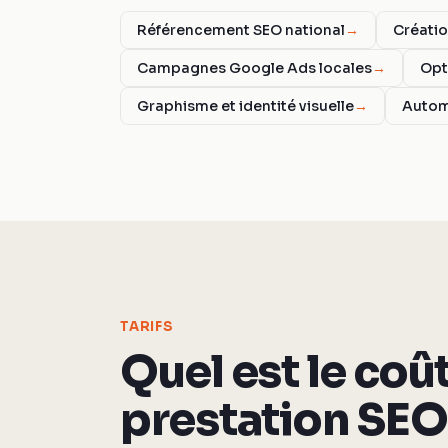
Référencement SEO national
→
Créatio
Campagnes Google Ads locales
→
Opt
Graphisme et identité visuelle
→
Autom
TARIFS
Quel est le coû
prestation SEO 