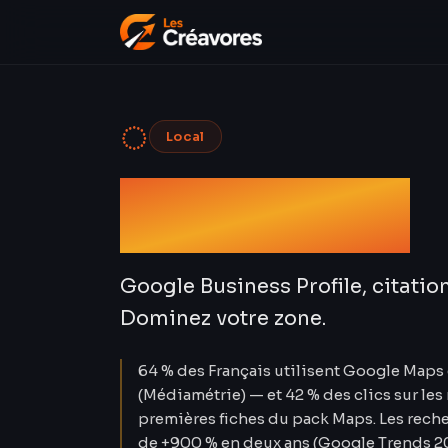
◌
Local
SEO Local
Google Business Profile, citation
Dominez votre zone.
64 % des Français utilisent Google Map
(Médiamétrie) — et 42 % des clics sur les
premières fiches du pack Maps. Les reche
de +900 % en deux ans (Google Trends 20