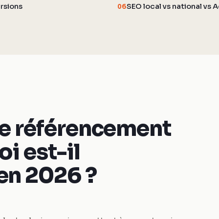
ersions
SEO local vs national vs A
06
le référencement
i est-il
en 2026 ?