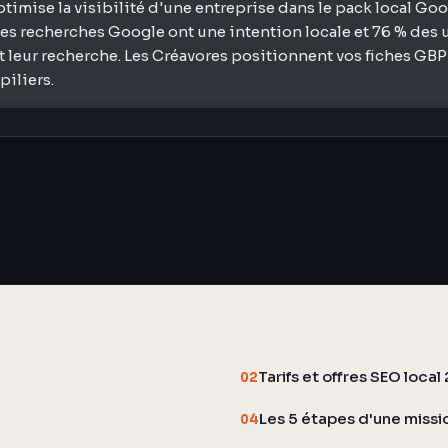
ptimise la visibilité d'une entreprise dans le pack local Go
des recherches Google ont une intention locale et 76 % des u
leur recherche. Les Créavores positionnent vos fiches GBP e
piliers.
Tarifs et offres SEO loca
02
Les 5 étapes d'une missi
04