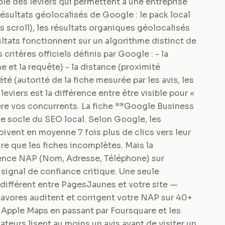
le des leviers qui permettent à une entreprise
résultats géolocalisés de Google : le pack local
s scroll), les résultats organiques géolocalisés
ltats fonctionnent sur un algorithme distinct de
critères officiels définis par Google : - la
 et la requête) - la distance (proximité
été (autorité de la fiche mesurée par les avis, les
 leviers est la différence entre être visible pour «
ière vos concurrents. La fiche **Google Business
e socle du SEO local. Selon Google, les
ivent en moyenne 7 fois plus de clics vers leur
ire que les fiches incomplètes. Mais la
érence NAP (Nom, Adresse, Téléphone) sur
 signal de confiance critique. Une seule
ifférent entre PagesJaunes et votre site —
avores auditent et corrigent votre NAP sur 40+
 Apple Maps en passant par Foursquare et les
eurs lisent au moins un avis avant de visiter un