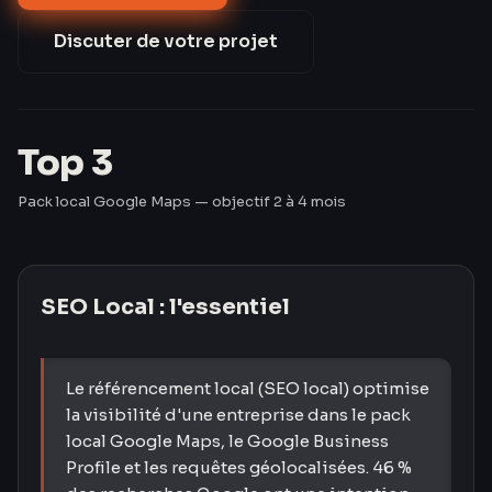
(Google Trends 2023). Pourtant, 59 % des TPE/PME
françaises n'ont pas de fiche GBP optimisée (CCI
Discuter de votre projet
France 2024). Les Créavores comblent ce retard en
60 jours.
Top 3
Pack local Google Maps — objectif 2 à 4 mois
SEO Local
: l'essentiel
Le référencement local (SEO local) optimise
la visibilité d'une entreprise dans le pack
local Google Maps, le Google Business
Profile et les requêtes géolocalisées. 46 %