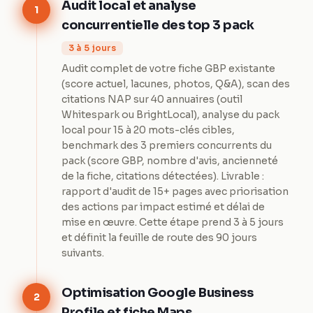
Audit local et analyse
1
concurrentielle des top 3 pack
3 à 5 jours
Audit complet de votre fiche GBP existante
(score actuel, lacunes, photos, Q&A), scan des
citations NAP sur 40 annuaires (outil
Whitespark ou BrightLocal), analyse du pack
local pour 15 à 20 mots-clés cibles,
benchmark des 3 premiers concurrents du
pack (score GBP, nombre d'avis, ancienneté
de la fiche, citations détectées). Livrable :
rapport d'audit de 15+ pages avec priorisation
des actions par impact estimé et délai de
mise en œuvre. Cette étape prend 3 à 5 jours
et définit la feuille de route des 90 jours
suivants.
Optimisation Google Business
2
Profile et fiche Maps