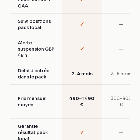
GA4
Suivi positions
✓
—
pack local
Alerte
✓
suspension GBP
—
48 h
Délai d'entrée
2–4 mois
3–6 mois
dans le pack
Prix mensuel
490–1 490
300–900
moyen
€
€
Garantie
✓
résultat pack
—
local