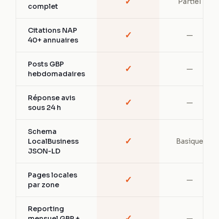
✓
Partiel
complet
Citations NAP
✓
—
40+ annuaires
Posts GBP
✓
—
hebdomadaires
Réponse avis
✓
—
sous 24 h
Schema
✓
LocalBusiness
Basique
JSON-LD
Pages locales
✓
—
par zone
Reporting
✓
mensuel GBP +
—