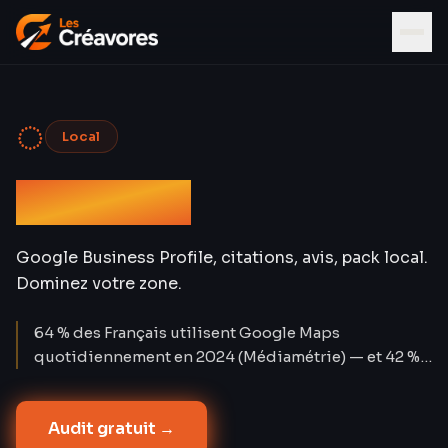
◌
Local
SEO Local
Google Business Profile, citations, avis, pack local.
Dominez votre zone.
64 % des Français utilisent Google Maps
quotidiennement en 2024 (Médiamétrie) — et 42 %
des clics sur les requêtes locales vont aux 3
premières fiches du pack Maps. Les recherches «
Audit gratuit →
près de moi » ont progressé de +900 % en deux ans