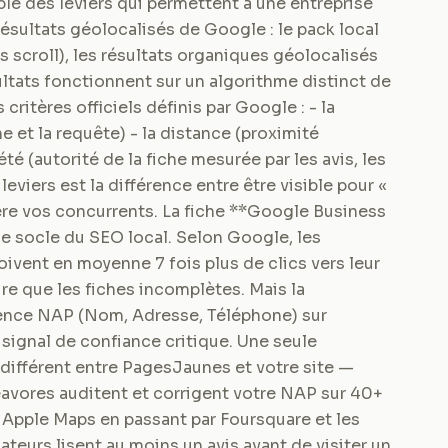
le des leviers qui permettent à une entreprise
résultats géolocalisés de Google : le pack local
s scroll), les résultats organiques géolocalisés
ltats fonctionnent sur un algorithme distinct de
critères officiels définis par Google : - la
 et la requête) - la distance (proximité
été (autorité de la fiche mesurée par les avis, les
 leviers est la différence entre être visible pour «
ière vos concurrents. La fiche **Google Business
e socle du SEO local. Selon Google, les
ivent en moyenne 7 fois plus de clics vers leur
ire que les fiches incomplètes. Mais la
érence NAP (Nom, Adresse, Téléphone) sur
 signal de confiance critique. Une seule
ifférent entre PagesJaunes et votre site —
avores auditent et corrigent votre NAP sur 40+
 Apple Maps en passant par Foursquare et les
eurs lisent au moins un avis avant de visiter un