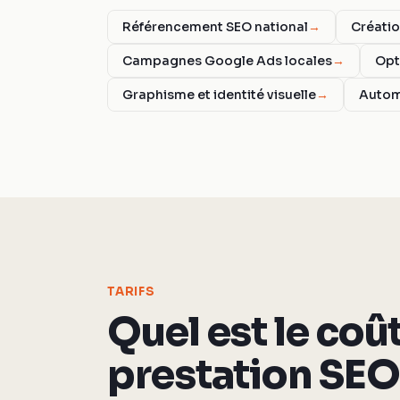
Référencement SEO national
→
Créatio
Campagnes Google Ads locales
→
Opt
Graphisme et identité visuelle
→
Autom
TARIFS
Quel est le coû
prestation SEO 