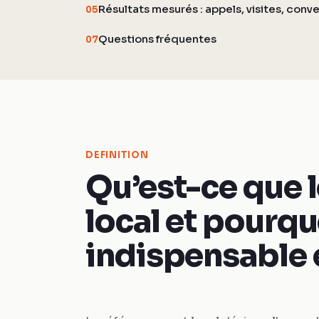
Résultats mesurés : appels, visites, conv
05
Questions fréquentes
07
DEFINITION
Qu’est-ce que 
local et pourquo
indispensable 