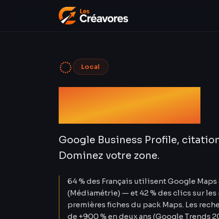
◌
Local
SEO Local
Google Business Profile, citation
Dominez votre zone.
64 % des Français utilisent Google Map
(Médiamétrie) — et 42 % des clics sur les
premières fiches du pack Maps. Les reche
de +900 % en deux ans (Google Trends 20