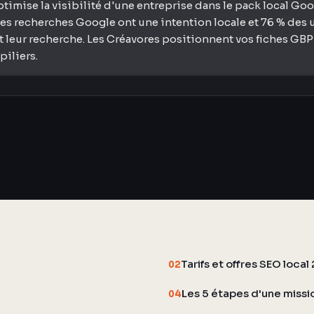
ptimise la visibilité d'une entreprise dans le pack local Go
des recherches Google ont une intention locale et 76 % des u
leur recherche. Les Créavores positionnent vos fiches GBP e
piliers.
Tarifs et offres SEO loca
02
Les 5 étapes d'une missi
04