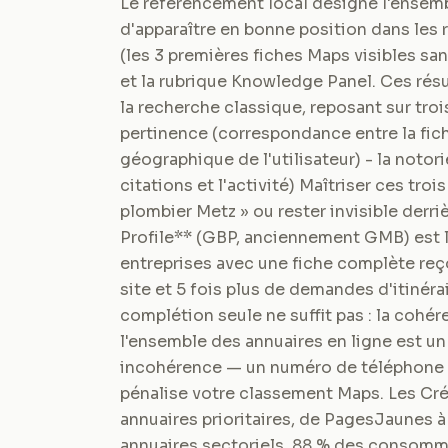
Le référencement local désigne l'ensemb
d'apparaître en bonne position dans les 
(les 3 premières fiches Maps visibles san
et la rubrique Knowledge Panel. Ces résu
la recherche classique, reposant sur trois 
pertinence (correspondance entre la fiche
géographique de l'utilisateur) - la notori
citations et l'activité) Maîtriser ces trois
plombier Metz » ou rester invisible derr
Profile** (GBP, anciennement GMB) est l
entreprises avec une fiche complète reço
site et 5 fois plus de demandes d'itinéra
complétion seule ne suffit pas : la coh
l'ensemble des annuaires en ligne est un
incohérence — un numéro de téléphone d
pénalise votre classement Maps. Les Cré
annuaires prioritaires, de PagesJaunes à
annuaires sectoriels. 88 % des consommat