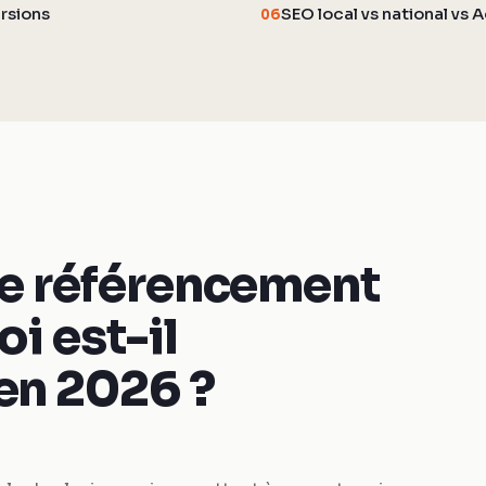
ersions
SEO local vs national vs A
06
le référencement
i est-il
en 2026 ?