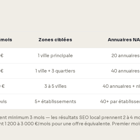
/mois
Zones ciblées
Annuaires N
 €
1 ville principale
20 annuaires
 €
1 ville + 3 quartiers
40 annuaires
0 €
3 à 5 villes
40 annuaires + n
evis
5+ établissements
40+ par établiss
ent minimum 3 mois — les résultats SEO local prennent 2 à 4 moi
t 1 200 à 3 000 €/mois pour une offre équivalente. Premier mois i