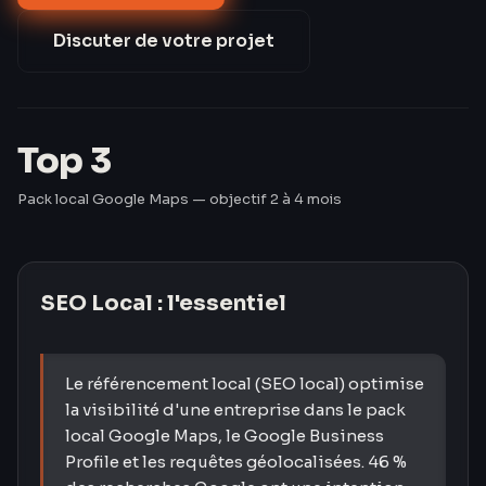
(Google Trends 2023). Pourtant, 59 % des TPE/PME
françaises n'ont pas de fiche GBP optimisée (CCI
Discuter de votre projet
France 2024). Les Créavores comblent ce retard en
60 jours.
Top 3
Pack local Google Maps — objectif 2 à 4 mois
SEO Local
: l'essentiel
Le référencement local (SEO local) optimise
la visibilité d'une entreprise dans le pack
local Google Maps, le Google Business
Profile et les requêtes géolocalisées. 46 %