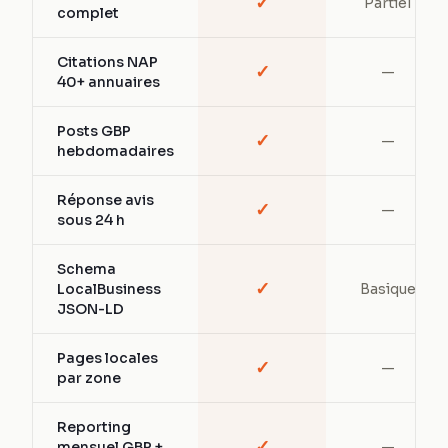
✓
Partiel
complet
Citations NAP
✓
—
40+ annuaires
Posts GBP
✓
—
hebdomadaires
Réponse avis
✓
—
sous 24 h
Schema
✓
LocalBusiness
Basique
JSON-LD
Pages locales
✓
—
par zone
Reporting
✓
mensuel GBP +
—