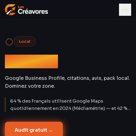
◌
Local
SEO Local
Google Business Profile, citations, avis, pack local.
Dominez votre zone.
64 % des Français utilisent Google Maps
quotidiennement en 2024 (Médiamétrie) — et 42 %
des clics sur les requêtes locales vont aux 3
premières fiches du pack Maps. Les recherches «
Audit gratuit →
près de moi » ont progressé de +900 % en deux ans