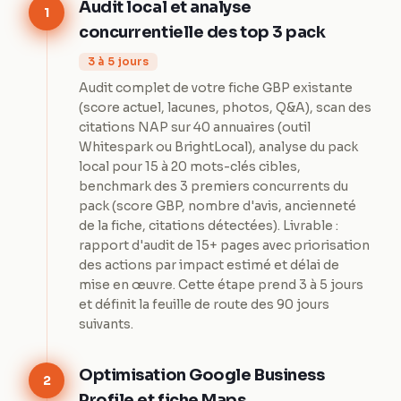
Audit local et analyse
1
concurrentielle des top 3 pack
3 à 5 jours
Audit complet de votre fiche GBP existante
(score actuel, lacunes, photos, Q&A), scan des
citations NAP sur 40 annuaires (outil
Whitespark ou BrightLocal), analyse du pack
local pour 15 à 20 mots-clés cibles,
benchmark des 3 premiers concurrents du
pack (score GBP, nombre d'avis, ancienneté
de la fiche, citations détectées). Livrable :
rapport d'audit de 15+ pages avec priorisation
des actions par impact estimé et délai de
mise en œuvre. Cette étape prend 3 à 5 jours
et définit la feuille de route des 90 jours
suivants.
Optimisation Google Business
2
Profile et fiche Maps