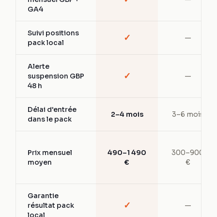
GA4
Suivi positions
✓
—
pack local
Alerte
✓
suspension GBP
—
48 h
Délai d'entrée
2–4 mois
3–6 mois
dans le pack
Prix mensuel
490–1 490
300–900
moyen
€
€
Garantie
✓
résultat pack
—
local