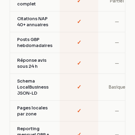
✓
Partiel
complet
Citations NAP
✓
—
40+ annuaires
Posts GBP
✓
—
hebdomadaires
Réponse avis
✓
—
sous 24 h
Schema
✓
LocalBusiness
Basique
JSON-LD
Pages locales
✓
—
par zone
Reporting
✓
mensuel GBP +
—