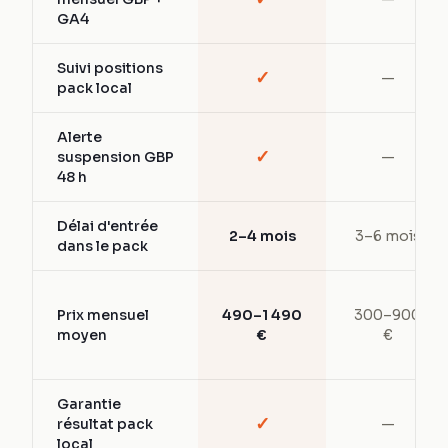
GA4
Suivi positions
✓
—
pack local
Alerte
✓
suspension GBP
—
48 h
Délai d'entrée
2–4 mois
3–6 mois
dans le pack
Prix mensuel
490–1 490
300–900
moyen
€
€
Garantie
✓
résultat pack
—
local