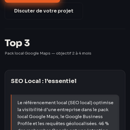
(Google Trends 2023). Pourtant, 59 % des TPE/PME
françaises n'ont pas de fiche GBP optimisée (CCI
Discuter de votre projet
France 2024). Les Créavores comblent ce retard en
60 jours.
Top 3
Pack local Google Maps — objectif 2 à 4 mois
SEO Local
: l'essentiel
Le référencement local (SEO local) optimise
la visibilité d'une entreprise dans le pack
local Google Maps, le Google Business
Profile et les requêtes géolocalisées. 46 %