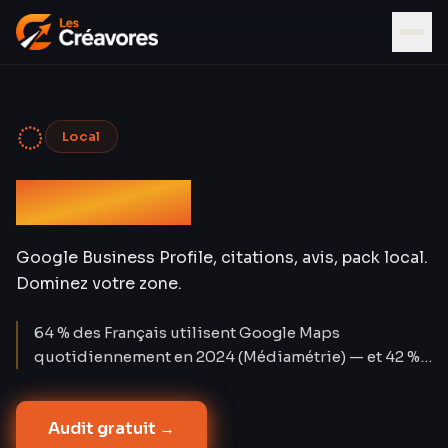
◌
Local
SEO Local
Google Business Profile, citations, avis, pack local.
Dominez votre zone.
64 % des Français utilisent Google Maps
quotidiennement en 2024 (Médiamétrie) — et 42 %
des clics sur les requêtes locales vont aux 3
premières fiches du pack Maps. Les recherches «
Audit gratuit →
près de moi » ont progressé de +900 % en deux ans