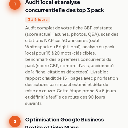
Audit local et analyse
1
concurrentielle des top 3 pack
3 à 5 jours
Audit complet de votre fiche GBP existante
(score actuel, lacunes, photos, Q&A), scan des
citations NAP sur 40 annuaires (outil
Whitespark ou BrightLocal), analyse du pack
local pour 15 à 20 mots-clés cibles,
benchmark des 3 premiers concurrents du
pack (score GBP, nombre d'avis, ancienneté
de la fiche, citations détectées). Livrable :
rapport d'audit de 15+ pages avec priorisation
des actions par impact estimé et délai de
mise en œuvre. Cette étape prend 3 à 5 jours
et définit la feuille de route des 90 jours
suivants.
Optimisation Google Business
2
Profile et fiche Maps