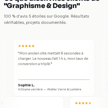
"Graphisme & Design"
100 % d'avis 5 étoiles sur Google. Résultats
vérifiables, projets documentés.
“
Mon ancien site mettait 8 secondes à
“
De 3 lea
charger. Le nouveau fait 1.4 s, mon taux de
divisé p
conversion a triplé.
”
exceptio
Sophie L.
Thomas 
Artisane verrière
—
Atelier Verre & Lumière
Expert-co