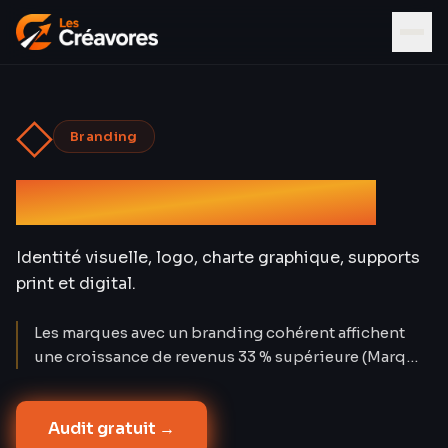
◇
Branding
Graphisme & Design
Identité visuelle, logo, charte graphique, supports
print et digital.
Les marques avec un branding cohérent affichent
une croissance de revenus 33 % supérieure (Marq
2024). Un logo seul ne suffit pas : c'est le système
visuel complet — du favicon à l'enseigne — qui
Audit gratuit →
construit la confiance. Les Créavores ont conçu 80+