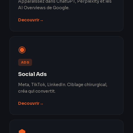
Apparaissez dans ChatGPT, Perplexity et les
AI Overviews de Google.
Decouvrir
→
◉
ADS
Social Ads
Meta, TikTok, LinkedIn. Ciblage chirurgical,
créa qui convertit.
Decouvrir
→
⬢