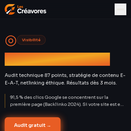
◎
Visibilité
Référencement SEO
Audit technique 87 points, stratégie de contenu E-
E-A-T, netlinking éthique. Résultats dès 3 mois.
91,5 % des clics Google se concentrent sur la
première page (Backlinko 2024). Si votre site est en
page 2, il est invisible. Les Créavores a positionné 72
% des mots-clés ciblés en top 10 à 12 mois sur 30
Audit gratuit →
projets — avec un coût par lead de 3,2 € contre 12-25