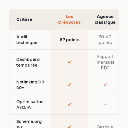
Les
Agence
Critère
Créavores
classique
Audit
20-40
87 points
technique
points
Rapport
Dashboard
✓
mensuel
temps réel
PDF
Netlinking DR
✓
✓
40+
Optimisation
✓
—
AEO/IA
Schema.org
✓
12+
Basique