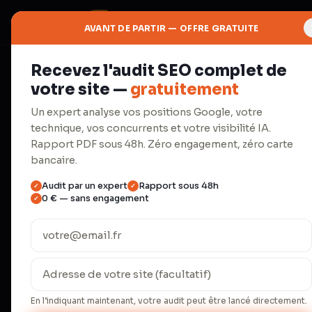
AVANT DE PARTIR — OFFRE GRATUITE
Recevez l'audit SEO complet de
◇
votre site —
gratuitement
Branding
Un expert analyse vos positions Google, votre
technique, vos concurrents et votre visibilité IA.
Graphisme
Rapport PDF sous 48h. Zéro engagement, zéro carte
bancaire.
Audit par un expert
Rapport sous 48h
✓
✓
Identité visuelle, logo, charte 
0 € — sans engagement
✓
print et digital.
Les marques avec un branding cohérent a
33 % supérieure (Marq 2024). Un logo seul 
visuel complet — du favicon à l'enseigne 
En l’indiquant maintenant, votre audit peut être lancé directement.
Créavores ont conçu 80+ identités visue