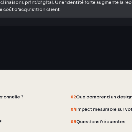
éclinaisons print/digital. Une identité forte augmente la 
e coût d'acquisition client.
sionnelle ?
Que comprend un design
02
Impact mesurable sur vo
04
?
Questions fréquentes
06