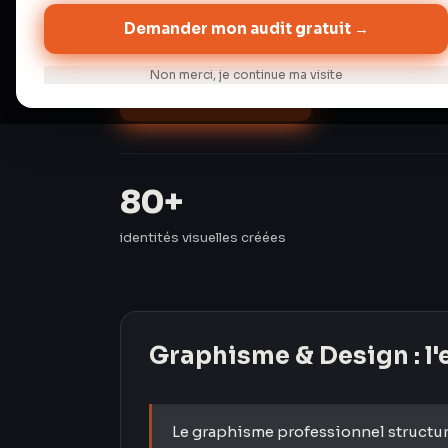
France.
Demander mon audit gratuit →
Non merci, je continue ma visite
Audit gratuit →
Discuter de 
80+
identités visuelles créées
Graphisme & Design
: l
Le graphisme professionnel structure