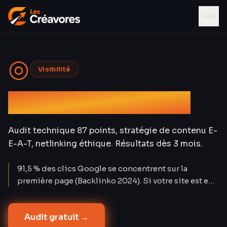
◎
Visibilité
Référencement SEO
Audit technique 87 points, stratégie de contenu E-
E-A-T, netlinking éthique. Résultats dès 3 mois.
91,5 % des clics Google se concentrent sur la
première page (Backlinko 2024). Si votre site est en
page 2, il est invisible. Les Créavores a positionné 72
% des mots-clés ciblés en top 10 à 12 mois sur 30
Audit gratuit →
projets — avec un coût par lead de 3,2 € contre 12-25