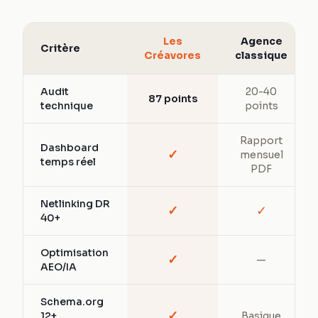
Les
Agence
Critère
Créavores
classique
Audit
20-40
87 points
technique
points
Rapport
Dashboard
✓
mensuel
temps réel
PDF
Netlinking DR
✓
✓
40+
Optimisation
✓
—
AEO/IA
Schema.org
✓
12+
Basique