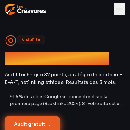
◎
Visibilité
Référencement SEO
Audit technique 87 points, stratégie de contenu E-
E-A-T, netlinking éthique. Résultats dès 3 mois.
91,5 % des clics Google se concentrent sur la
première page (Backlinko 2024). Si votre site est en
page 2, il est invisible. Les Créavores a positionné 72
% des mots-clés ciblés en top 10 à 12 mois sur 30
Audit gratuit →
projets — avec un coût par lead de 3,2 € contre 12-25