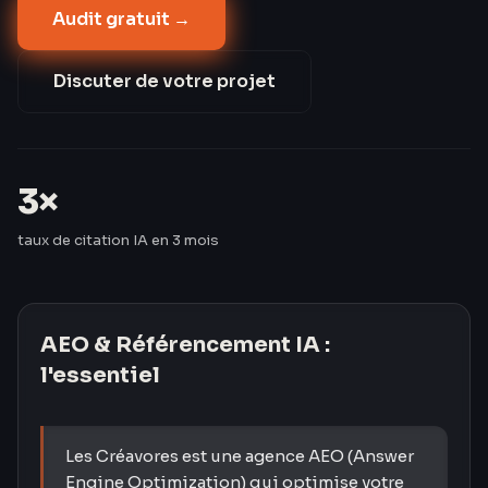
Audit gratuit →
informationnelles. Les Créavores ont triplé le taux de
citation IA de leurs clients en 3 mois — passant de 8
% à 24 %.
Discuter de votre projet
3×
taux de citation IA en 3 mois
AEO & Référencement IA
:
l'essentiel
Les Créavores est une agence AEO (Answer
Engine Optimization) qui optimise votre