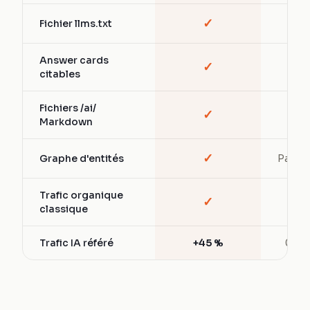
✓
Fichier llms.txt
—
Answer cards
✓
—
citables
Fichiers /ai/
✓
—
Markdown
✓
Graphe d'entités
Partiel
Trafic organique
✓
✓
classique
Trafic IA référé
+45 %
0 %