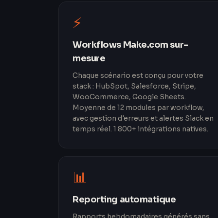
⚡
Workflows Make.com sur-
mesure
Chaque scénario est conçu pour votre
stack : HubSpot, Salesforce, Stripe,
WooCommerce, Google Sheets.
Moyenne de 12 modules par workflow,
avec gestion d'erreurs et alertes Slack en
temps réel. 1 800+ intégrations natives.
📊
Reporting automatique
Rapports hebdomadaires générés sans