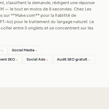
rant, classifient la demande, rédigent une réponse
RM — le tout en moins de 8 secondes. Chez Les
 sur **Make.com** pour la fiabilité de
GPT-4o) pour le traitement du langage naturel. Le
coller entre 5 onglets et se concentrent sur les
s
→
Social Media
→
ment SEO
→
Social Ads
→
Audit SEO gratuit
→