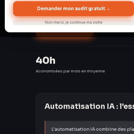
semaines.
Demander mon audit gratuit →
Non merci, je continue ma visite
Audit gratuit →
Discuter de 
40h
économisées par mois en moyenne
Automatisation IA
: l'e
L'automatisation IA combine des pl