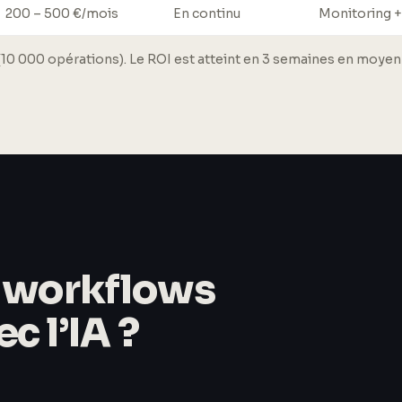
200 – 500 €/mois
En continu
Monitoring +
 000 opérations). Le ROI est atteint en 3 semaines en moyenne
e workflows
c l’IA ?