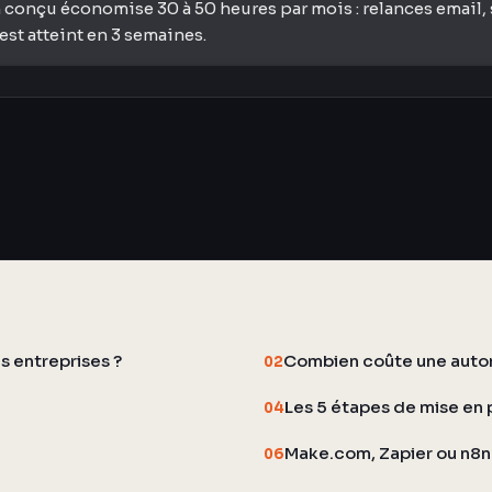
 conçu économise 30 à 50 heures par mois : relances email, 
st atteint en 3 semaines.
s entreprises ?
Combien coûte une autom
02
Les 5 étapes de mise en 
04
Make.com, Zapier ou n8n 
06