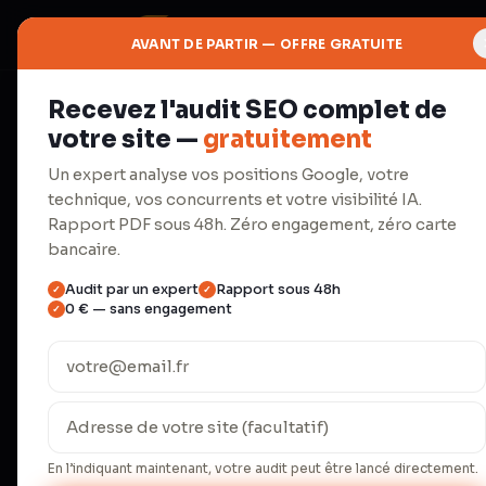
AVANT DE PARTIR — OFFRE GRATUITE
Recevez l'audit SEO complet de
⚡
votre site —
gratuitement
Productivité
Un expert analyse vos positions Google, votre
technique, vos concurrents et votre visibilité IA.
Automatisa
Rapport PDF sous 48h. Zéro engagement, zéro carte
bancaire.
Audit par un expert
Rapport sous 48h
✓
✓
Make.com, agents IA, workflows.
0 € — sans engagement
✓
répétitives.
Une PME française passe en moyenne 23 
administratives répétitives (INSEE 2024)
temps de 67 %. Nos 18 clients B2B écon
En l’indiquant maintenant, votre audit peut être lancé directement.
l'équivalent d'un quart-temps salarié, p