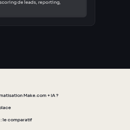
scoring de leads, reporting,
atisation Make.com + IA ?
place
: le comparatif