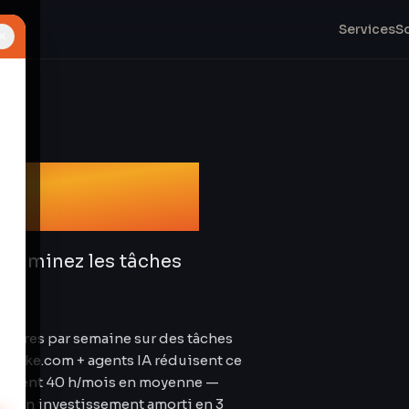
Services
S
×
tion IA
 Éliminez les tâches
heures par semaine sur des tâches
. Make.com + agents IA réduisent ce
omisent 40 h/mois en moyenne —
our un investissement amorti en 3