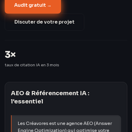
Audit gratuit →
informationnelles. Les Créavores ont triplé le taux de
citation IA de leurs clients en 3 mois — passant de 8
% à 24 %.
Discuter de votre projet
3×
taux de citation IA en 3 mois
AEO & Référencement IA
:
l'essentiel
Les Créavores est une agence AEO (Answer
Engine Optimization) qui optimise votre