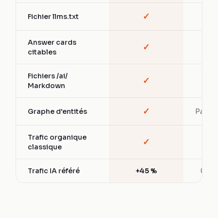
✓
Fichier llms.txt
—
Answer cards
✓
—
citables
Fichiers /ai/
✓
—
Markdown
✓
Graphe d'entités
Partiel
Trafic organique
✓
✓
classique
Trafic IA référé
+45 %
0 %