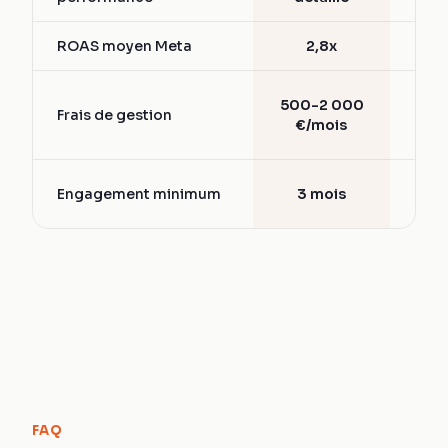
ROAS moyen Meta
2,8x
1,5
15-
500-2 000
Frais de gestion
d
€/mois
bud
6-
Engagement minimum
3 mois
mo
FAQ