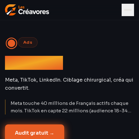
◉
Ads
Social Ads
Meta, TikTok, LinkedIn. Ciblage chirurgical, créa qui
convertit.
Meta touche 40 millions de Français actifs chaque
mois. TikTok en capte 22 millions (audience 18-34
ans). LinkedIn compte 28 millions de membres. Les
Social Ads créent la demande là où Google Ads la
Audit gratuit →
capture. Nos campagnes atteignent un CPA réduit