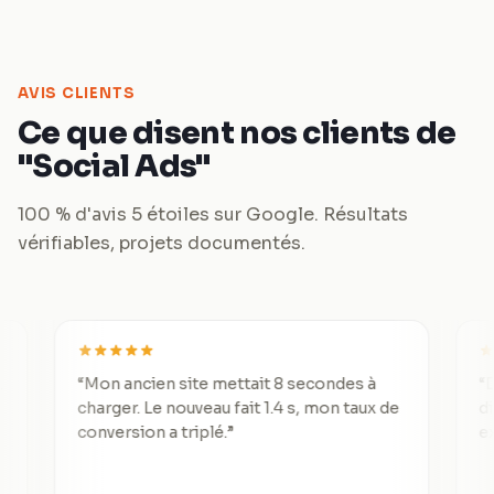
AVIS CLIENTS
Ce que disent nos clients de
"Social Ads"
100 % d'avis 5 étoiles sur Google. Résultats
vérifiables, projets documentés.
“
Mon ancien site mettait 8 secondes à
“
De 3 lea
charger. Le nouveau fait 1.4 s, mon taux de
divisé pa
conversion a triplé.
”
exception