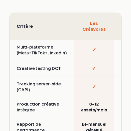
Age
Les
Critère
Soc
Créavores
A
Multi-plateforme
✓
Part
(Meta+TikTok+LinkedIn)
✓
Creative testing DCT
Vari
Tracking server-side
✓
Part
(CAPI)
Production créative
8-12
Ext
intégrée
assets/mois
Rapport de
Bi-mensuel
Men
performance
détaillé