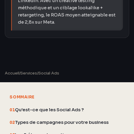
LinkedIn. Avec un creative testing
méthodique et un ciblage lookalike +
retargeting, le ROAS moyen atteignable est
de 2,8x sur Meta.
Accueil
/
Services
/
Social Ads
SOMMAIRE
Qu'est-ce que les Social Ads ?
01
Types de campagnes pour votre business
02