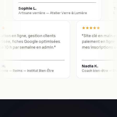
Sophie L.
Thomas 
Artisane verrière
—
Atelier Verre & Lumière
Expert-co
“
Réservation en ligne, gestion clients
“
Site clé en
automatisée, fiches Google optimisées.
paiement en 
Je gagne 10 h par semaine en admin.
”
mes inscript
Valérie H.
Nadia K.
Esthéticienne — Reims
—
Institut Bien-Être
Coach bien-êt