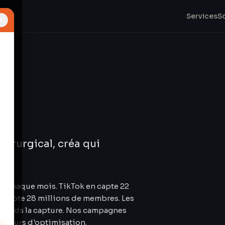
Services
S
×
chirurgical, créa qui
fs chaque mois. TikTok en capte 22
 compte 28 millions de membres. Les
le Ads la capture. Nos campagnes
0 jours d'optimisation.