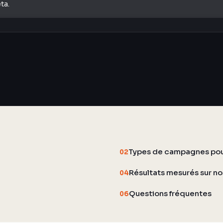
ta.
Types de campagnes pour
02
Résultats mesurés sur n
04
Questions fréquentes
06