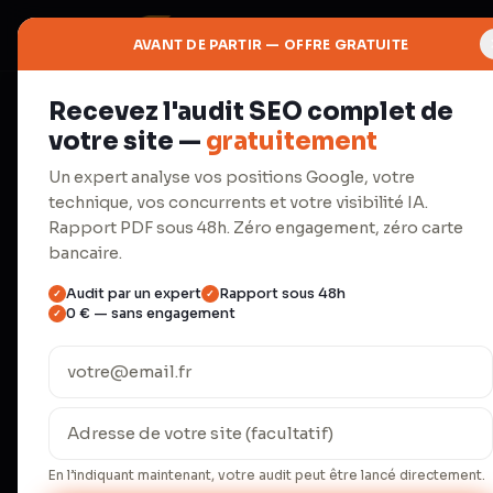
AVANT DE PARTIR — OFFRE GRATUITE
Recevez l'audit SEO complet de
◉
votre site —
gratuitement
Ads
Un expert analyse vos positions Google, votre
technique, vos concurrents et votre visibilité IA.
Social Ads
Rapport PDF sous 48h. Zéro engagement, zéro carte
bancaire.
Audit par un expert
Rapport sous 48h
✓
✓
Meta, TikTok, LinkedIn. Ciblage 
0 € — sans engagement
✓
convertit.
Meta touche 40 millions de Français acti
millions (audience 18-34 ans). LinkedIn
Social Ads créent la demande là où Goog
En l’indiquant maintenant, votre audit peut être lancé directement.
atteignent un CPA réduit de 42 % après 6