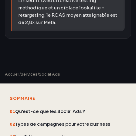
LinkedIn. Avec un creative testing
méthodique et un ciblage lookalike +
retargeting, le ROAS moyen atteignable est
de 2,8x sur Meta.
Accueil
/
Services
/
Social Ads
SOMMAIRE
Qu'est-ce que les Social Ads ?
01
Types de campagnes pour votre business
02