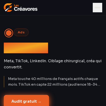
◉
Ads
Social Ads
Meta, TikTok, LinkedIn. Ciblage chirurgical, créa qui
convertit.
Meta touche 40 millions de Français actifs chaque
mois. TikTok en capte 22 millions (audience 18-34
ans). LinkedIn compte 28 millions de membres. Les
Social Ads créent la demande là où Google Ads la
Audit gratuit →
capture. Nos campagnes atteignent un CPA réduit