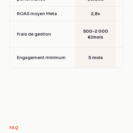
ROAS moyen Meta
2,8x
1,5
15-
500-2 000
Frais de gestion
d
€/mois
bud
6-
Engagement minimum
3 mois
mo
FAQ