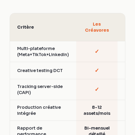
Age
Les
Critère
Soc
Créavores
A
Multi-plateforme
✓
Part
(Meta+TikTok+LinkedIn)
✓
Creative testing DCT
Vari
Tracking server-side
✓
Part
(CAPI)
Production créative
8-12
Ext
intégrée
assets/mois
Rapport de
Bi-mensuel
Men
performance
détaillé