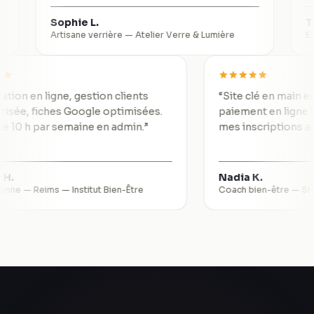
Sophie L.
Thomas 
Artisane verrière
—
Atelier Verre & Lumière
Expert-co
Réservation en ligne, gestion clients
“
Site clé en
automatisée, fiches Google optimisées.
paiement en 
Je gagne 10 h par semaine en admin.
”
mes inscript
Valérie H.
Nadia K.
sthéticienne — Reims
—
Institut Bien-Être
Coach bien-êt