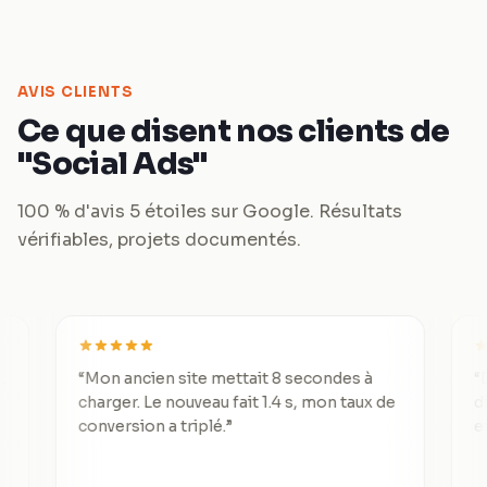
AVIS CLIENTS
Ce que disent nos clients de
"Social Ads"
100 % d'avis 5 étoiles sur Google. Résultats
vérifiables, projets documentés.
“
Mon ancien site mettait 8 secondes à
“
De 3 lea
charger. Le nouveau fait 1.4 s, mon taux de
divisé pa
conversion a triplé.
”
exceptio