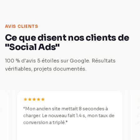
AVIS CLIENTS
Ce que disent nos clients de
"Social Ads"
100 % d'avis 5 étoiles sur Google. Résultats
vérifiables, projets documentés.
“
Mon ancien site mettait 8 secondes à
“
De 3 lea
charger. Le nouveau fait 1.4 s, mon taux de
divisé pa
conversion a triplé.
”
exceptio