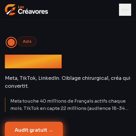
◉
Ads
Social Ads
Meta, TikTok, LinkedIn. Ciblage chirurgical, créa qui
convertit.
Meta touche 40 millions de Français actifs chaque
mois. TikTok en capte 22 millions (audience 18-34
ans). LinkedIn compte 28 millions de membres. Les
Social Ads créent la demande là où Google Ads la
Audit gratuit →
capture. Nos campagnes atteignent un CPA réduit