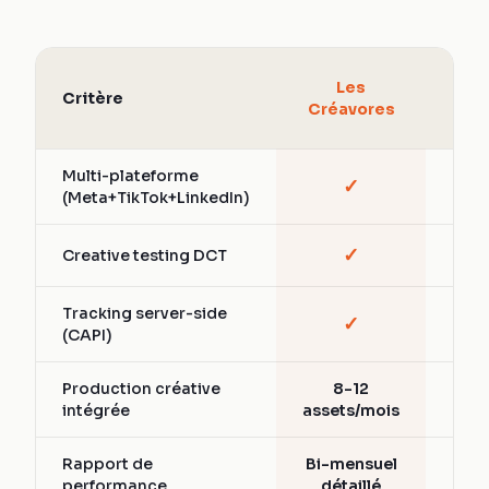
Age
Les
Critère
Soc
Créavores
A
Multi-plateforme
✓
Part
(Meta+TikTok+LinkedIn)
✓
Creative testing DCT
Vari
Tracking server-side
✓
Part
(CAPI)
Production créative
8-12
Ext
intégrée
assets/mois
Rapport de
Bi-mensuel
Men
performance
détaillé