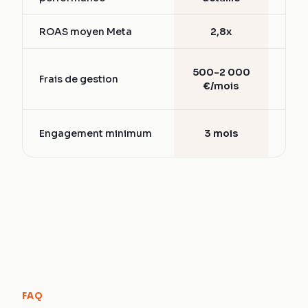
ROAS moyen Meta
2,8x
1,5
15-
500-2 000
Frais de gestion
d
€/mois
bud
6-
Engagement minimum
3 mois
mo
FAQ