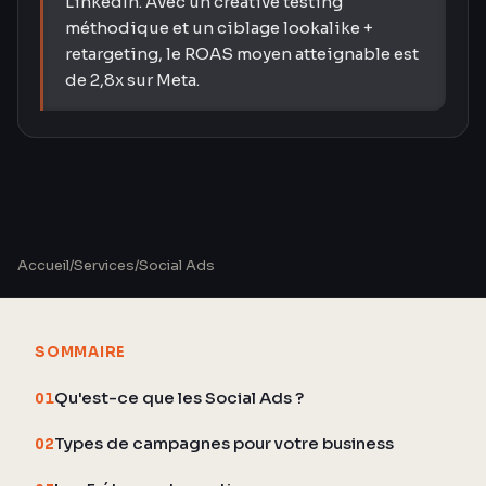
LinkedIn. Avec un creative testing
méthodique et un ciblage lookalike +
retargeting, le ROAS moyen atteignable est
de 2,8x sur Meta.
Accueil
/
Services
/
Social Ads
SOMMAIRE
Qu'est-ce que les Social Ads ?
01
Types de campagnes pour votre business
02