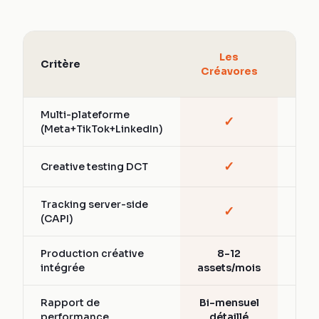
Age
Les
Critère
Soc
Créavores
A
Multi-plateforme
✓
Part
(Meta+TikTok+LinkedIn)
✓
Creative testing DCT
Vari
Tracking server-side
✓
Part
(CAPI)
Production créative
8-12
Ext
intégrée
assets/mois
Rapport de
Bi-mensuel
Men
performance
détaillé