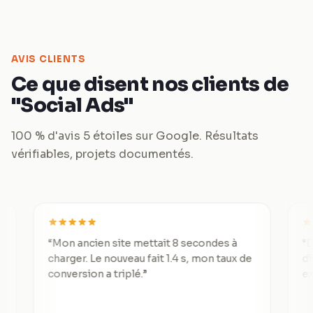
AVIS CLIENTS
Ce que disent nos clients de
"Social Ads"
100 % d'avis 5 étoiles sur Google. Résultats
vérifiables, projets documentés.
“
Mon ancien site mettait 8 secondes à
“
De 3 lead
charger. Le nouveau fait 1.4 s, mon taux de
divisé pa
conversion a triplé.
”
exception