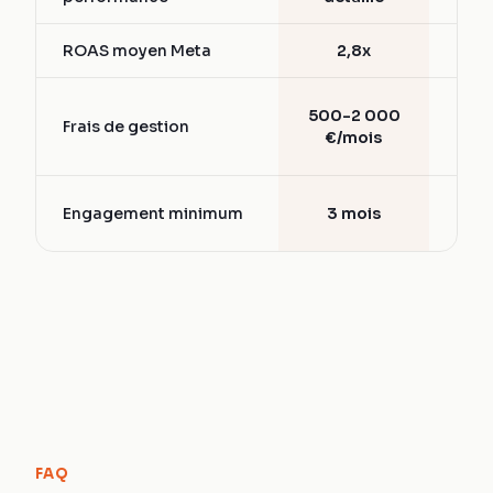
ROAS moyen Meta
2,8x
1,5
15-
500-2 000
Frais de gestion
d
€/mois
bud
6-
Engagement minimum
3 mois
mo
FAQ