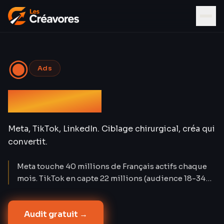
◉
Ads
Social Ads
Meta, TikTok, LinkedIn. Ciblage chirurgical, créa qui
convertit.
Meta touche 40 millions de Français actifs chaque
mois. TikTok en capte 22 millions (audience 18-34
ans). LinkedIn compte 28 millions de membres. Les
Social Ads créent la demande là où Google Ads la
Audit gratuit →
capture. Nos campagnes atteignent un CPA réduit