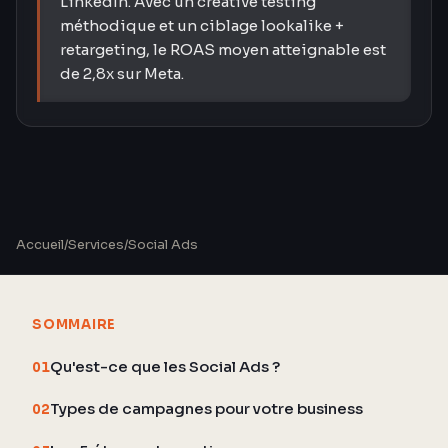
LinkedIn. Avec un creative testing
méthodique et un ciblage lookalike +
retargeting, le ROAS moyen atteignable est
de 2,8x sur Meta.
Accueil
/
Services
/
Social Ads
SOMMAIRE
Qu'est-ce que les Social Ads ?
01
Types de campagnes pour votre business
02