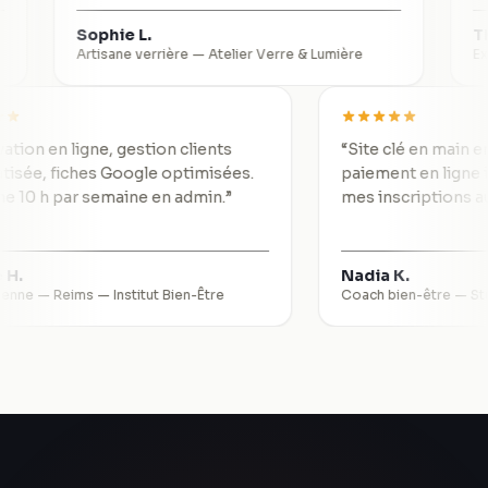
Sophie L.
Thomas 
Artisane verrière
—
Atelier Verre & Lumière
Expert-co
“
Réservation en ligne, gestion clients
“
Site clé en
automatisée, fiches Google optimisées.
paiement en 
Je gagne 10 h par semaine en admin.
”
mes inscript
Valérie H.
Nadia K.
Esthéticienne — Reims
—
Institut Bien-Être
Coach bien-êt