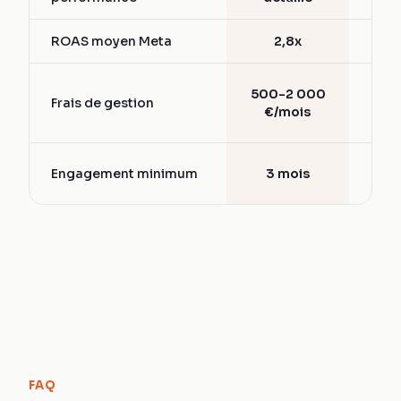
ROAS moyen Meta
2,8x
1,5
15-
500-2 000
Frais de gestion
d
€/mois
bud
6-
Engagement minimum
3 mois
mo
FAQ