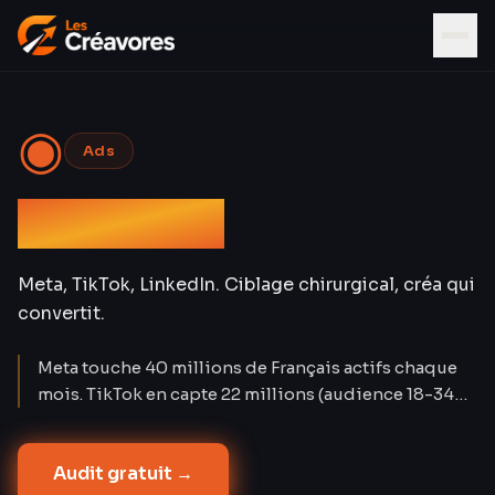
◉
Ads
Social Ads
Meta, TikTok, LinkedIn. Ciblage chirurgical, créa qui
convertit.
Meta touche 40 millions de Français actifs chaque
mois. TikTok en capte 22 millions (audience 18-34
ans). LinkedIn compte 28 millions de membres. Les
Social Ads créent la demande là où Google Ads la
Audit gratuit →
capture. Nos campagnes atteignent un CPA réduit