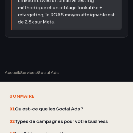
LinkedIn. Avec un creative testing
méthodique et un ciblage lookalike +
retargeting, le ROAS moyen atteignable est
de 2,8x sur Meta.
Accueil
/
Services
/
Social Ads
SOMMAIRE
Qu'est-ce que les Social Ads ?
01
Types de campagnes pour votre business
02