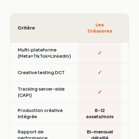
Age
Les
Critère
Soc
Créavores
A
Multi-plateforme
✓
Part
(Meta+TikTok+LinkedIn)
✓
Creative testing DCT
Vari
Tracking server-side
✓
Part
(CAPI)
Production créative
8-12
Ext
intégrée
assets/mois
Rapport de
Bi-mensuel
Men
performance
détaillé