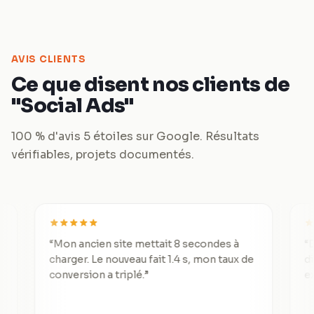
AVIS CLIENTS
Ce que disent nos clients de
"Social Ads"
100 % d'avis 5 étoiles sur Google. Résultats
vérifiables, projets documentés.
“
Mon ancien site mettait 8 secondes à
“
De 3 lea
charger. Le nouveau fait 1.4 s, mon taux de
divisé pa
conversion a triplé.
”
exceptio