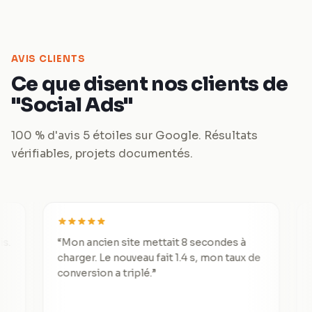
AVIS CLIENTS
Ce que disent nos clients de
"Social Ads"
100 % d'avis 5 étoiles sur Google. Résultats
vérifiables, projets documentés.
“
Mon ancien site mettait 8 secondes à
“
De 3 le
charger. Le nouveau fait 1.4 s, mon taux de
divisé 
conversion a triplé.
”
excepti