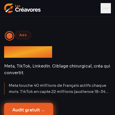
◉
Ads
Social Ads
Meta, TikTok, LinkedIn. Ciblage chirurgical, créa qui
convertit.
Meta touche 40 millions de Français actifs chaque
mois. TikTok en capte 22 millions (audience 18-34
ans). LinkedIn compte 28 millions de membres. Les
Social Ads créent la demande là où Google Ads la
Audit gratuit →
capture. Nos campagnes atteignent un CPA réduit