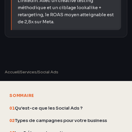
LinkedIn. Avec un creative testing
méthodique et un ciblage lookalike +
retargeting, le ROAS moyen atteignable est
de 2,8x sur Meta.
Accueil
/
Services
/
Social Ads
SOMMAIRE
Qu'est-ce que les Social Ads ?
01
Types de campagnes pour votre business
02