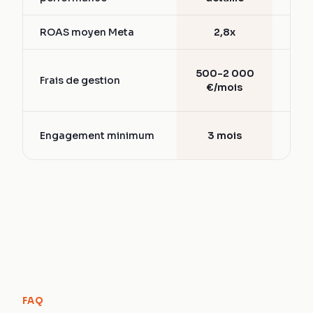
ROAS moyen Meta
2,8x
1,5
15-
500-2 000
Frais de gestion
d
€/mois
bud
6-
Engagement minimum
3 mois
mo
FAQ