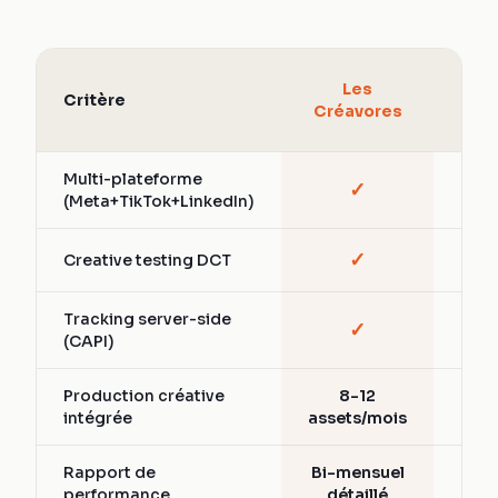
Age
Les
Critère
Soc
Créavores
A
Multi-plateforme
✓
Part
(Meta+TikTok+LinkedIn)
✓
Creative testing DCT
Vari
Tracking server-side
✓
Part
(CAPI)
Production créative
8-12
Ext
intégrée
assets/mois
Rapport de
Bi-mensuel
Men
performance
détaillé