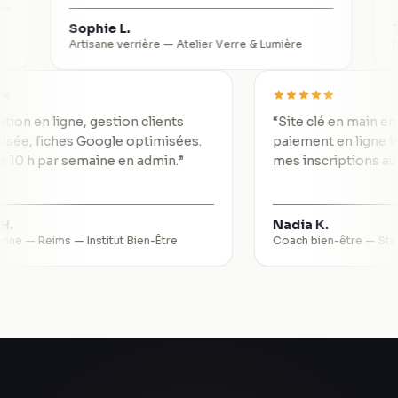
Sophie L.
Thomas
Artisane verrière
—
Atelier Verre & Lumière
Expert-c
Réservation en ligne, gestion clients
“
Site clé en 
utomatisée, fiches Google optimisées.
paiement en l
e gagne 10 h par semaine en admin.
”
mes inscripti
alérie H.
Nadia K.
sthéticienne — Reims
—
Institut Bien-Être
Coach bien-êtr