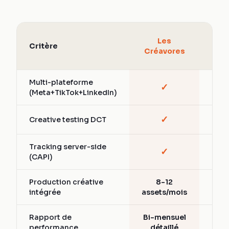
Age
Les
Critère
Soc
Créavores
A
Multi-plateforme
✓
Part
(Meta+TikTok+LinkedIn)
✓
Creative testing DCT
Vari
Tracking server-side
✓
Part
(CAPI)
Production créative
8-12
Ext
intégrée
assets/mois
Rapport de
Bi-mensuel
Men
performance
détaillé