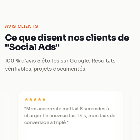
AVIS CLIENTS
Ce que disent nos clients de
"Social Ads"
100 % d'avis 5 étoiles sur Google. Résultats
vérifiables, projets documentés.
“
Mon ancien site mettait 8 secondes à
“
De 3 le
charger. Le nouveau fait 1.4 s, mon taux de
divisé p
conversion a triplé.
”
excepti