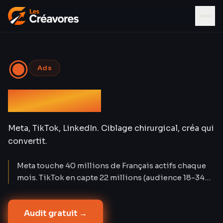
◉
Ads
Social Ads
Meta, TikTok, LinkedIn. Ciblage chirurgical, créa qui
convertit.
Meta touche 40 millions de Français actifs chaque
mois. TikTok en capte 22 millions (audience 18-34
ans). LinkedIn compte 28 millions de membres. Les
Social Ads créent la demande là où Google Ads la
Audit gratuit →
capture. Nos campagnes atteignent un CPA réduit