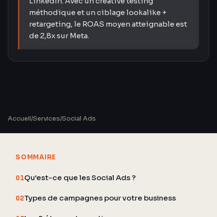
LinkedIn. Avec un creative testing
méthodique et un ciblage lookalike +
retargeting, le ROAS moyen atteignable est
de 2,8x sur Meta.
Accueil
/
Services
/
Social Ads
SOMMAIRE
Qu'est-ce que les Social Ads ?
01
Types de campagnes pour votre business
02