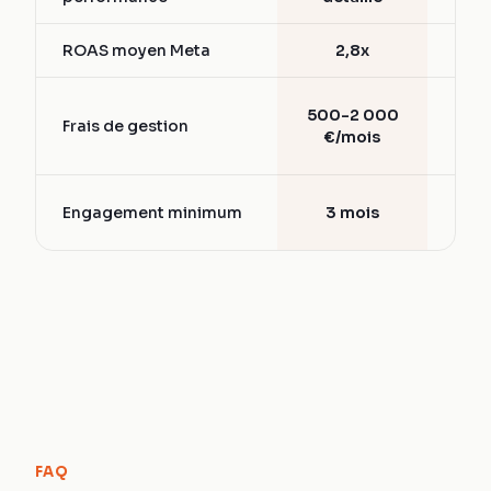
ROAS moyen Meta
2,8x
1,5
15-
500-2 000
Frais de gestion
d
€/mois
bud
6-
Engagement minimum
3 mois
mo
FAQ