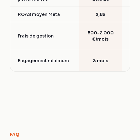
ROAS moyen Meta
2,8x
1,5
15-
500-2 000
Frais de gestion
d
€/mois
bud
6-
Engagement minimum
3 mois
mo
FAQ