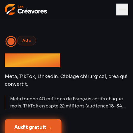
◉
Ads
Social Ads
Meta, TikTok, LinkedIn. Ciblage chirurgical, créa qui
convertit.
Meta touche 40 millions de Français actifs chaque
mois. TikTok en capte 22 millions (audience 18-34
ans). LinkedIn compte 28 millions de membres. Les
Social Ads créent la demande là où Google Ads la
Audit gratuit →
capture. Nos campagnes atteignent un CPA réduit