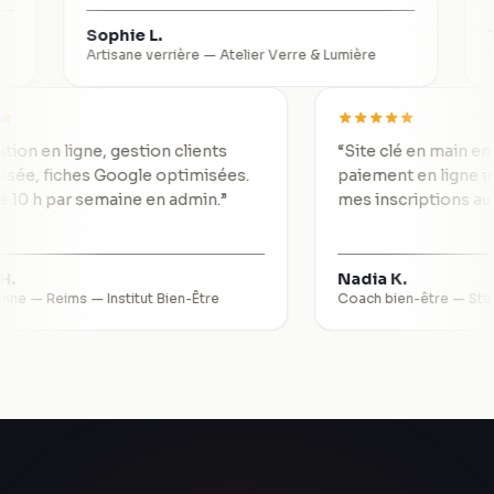
Sophie L.
Thomas
Artisane verrière
—
Atelier Verre & Lumière
Expert-c
Réservation en ligne, gestion clients
“
Site clé en 
utomatisée, fiches Google optimisées.
paiement en l
e gagne 10 h par semaine en admin.
”
mes inscripti
alérie H.
Nadia K.
sthéticienne — Reims
—
Institut Bien-Être
Coach bien-êtr