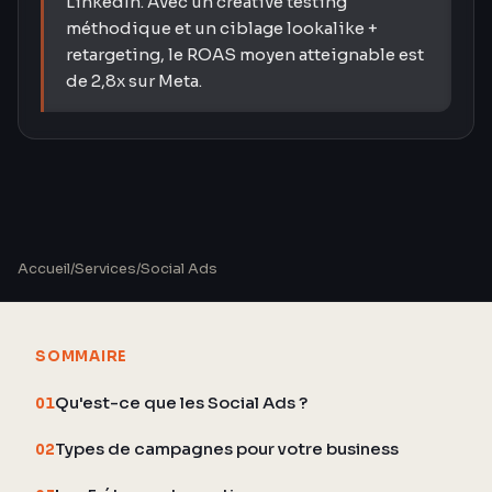
LinkedIn. Avec un creative testing
méthodique et un ciblage lookalike +
retargeting, le ROAS moyen atteignable est
de 2,8x sur Meta.
Accueil
/
Services
/
Social Ads
SOMMAIRE
Qu'est-ce que les Social Ads ?
01
Types de campagnes pour votre business
02