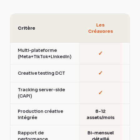
Age
Les
Critère
Soc
Créavores
A
Multi-plateforme
✓
Part
(Meta+TikTok+LinkedIn)
✓
Creative testing DCT
Vari
Tracking server-side
✓
Part
(CAPI)
Production créative
8-12
Ext
intégrée
assets/mois
Rapport de
Bi-mensuel
Men
performance
détaillé