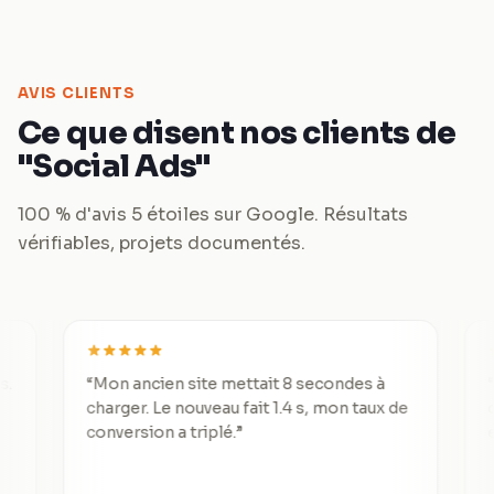
AVIS CLIENTS
Ce que disent nos clients de
"Social Ads"
100 % d'avis 5 étoiles sur Google. Résultats
vérifiables, projets documentés.
“
Mon ancien site mettait 8 secondes à
“
De 3 le
charger. Le nouveau fait 1.4 s, mon taux de
divisé p
conversion a triplé.
”
excepti