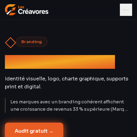
◇
Branding
Graphisme & Design
Identité visuelle, logo, charte graphique, supports
print et digital.
Les marques avec un branding cohérent affichent
une croissance de revenus 33 % supérieure (Marq
2024). Un logo seul ne suffit pas : c'est le système
visuel complet — du favicon à l'enseigne — qui
Audit gratuit →
construit la confiance. Les Créavores ont conçu 80+