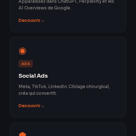
Apparaissez dans ChatGPT, Perplexity et les
AI Overviews de Google.
Decouvrir
→
◉
ADS
Social Ads
Meta, TikTok, LinkedIn. Ciblage chirurgical,
créa qui convertit.
Decouvrir
→
⬢