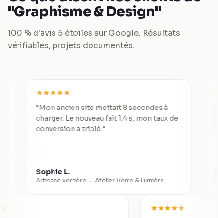
"Graphisme & Design"
100 % d'avis 5 étoiles sur Google. Résultats
vérifiables, projets documentés.
“
Mon ancien site mettait 8 secondes à
“
De 3 lea
charger. Le nouveau fait 1.4 s, mon taux de
divisé p
conversion a triplé.
”
exceptio
Sophie L.
Thomas 
Artisane verrière
—
Atelier Verre & Lumière
Expert-co