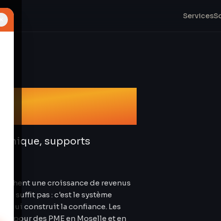
Services
S
×
 & Design
graphique, supports
ffichent une croissance de revenus
ne suffit pas : c'est le système
— qui construit la confiance. Les
lles pour des PME en Moselle et en