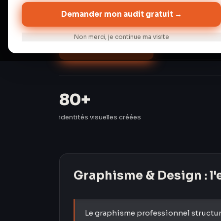
France.
Demander mon audit gratuit →
Non merci, je continue ma visite
Audit gratuit →
Discuter de 
80+
identités visuelles créées
Graphisme & Design
: l
Le graphisme professionnel structure