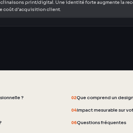
éclinaisons print/digital. Une identité forte augmente la 
e coût d'acquisition client.
sionnelle ?
Que comprend un design
02
Impact mesurable sur vo
04
?
Questions fréquentes
06