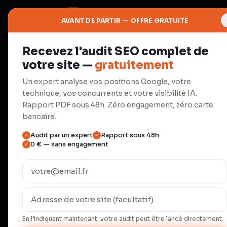
AVANT DE PARTIR — OFFRE GRATUITE
Recevez l'audit SEO complet de
◇
votre site —
gratuitement
Branding
Un expert analyse vos positions Google, votre
technique, vos concurrents et votre visibilité IA.
Graphisme
Rapport PDF sous 48h. Zéro engagement, zéro carte
bancaire.
Audit par un expert
Rapport sous 48h
✓
✓
Identité visuelle, logo, charte 
0 € — sans engagement
✓
print et digital.
Les marques avec un branding cohérent a
33 % supérieure (Marq 2024). Un logo seul 
visuel complet — du favicon à l'enseigne 
En l’indiquant maintenant, votre audit peut être lancé directement.
Créavores ont conçu 80+ identités visue