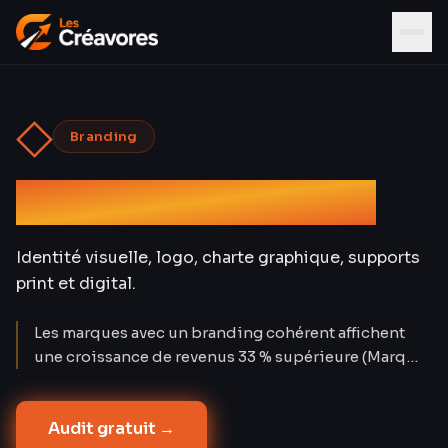
◇
Branding
Graphisme & Design
Identité visuelle, logo, charte graphique, supports
print et digital.
Les marques avec un branding cohérent affichent
une croissance de revenus 33 % supérieure (Marq
2024). Un logo seul ne suffit pas : c'est le système
visuel complet — du favicon à l'enseigne — qui
Audit gratuit →
construit la confiance. Les Créavores ont conçu 80+