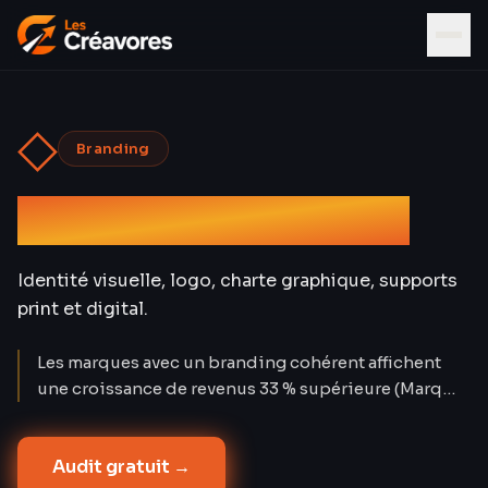
◇
Branding
Graphisme & Design
Identité visuelle, logo, charte graphique, supports
print et digital.
Les marques avec un branding cohérent affichent
une croissance de revenus 33 % supérieure (Marq
2024). Un logo seul ne suffit pas : c'est le système
visuel complet — du favicon à l'enseigne — qui
Audit gratuit →
construit la confiance. Les Créavores ont conçu 80+