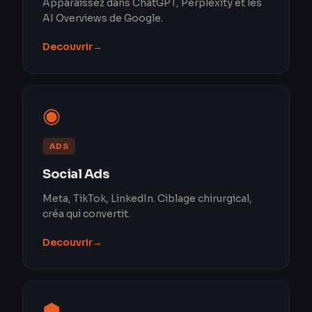
Apparaissez dans ChatGPT, Perplexity et les
AI Overviews de Google.
Decouvrir
→
◉
ADS
Social Ads
Meta, TikTok, LinkedIn. Ciblage chirurgical,
créa qui convertit.
Decouvrir
→
⬢