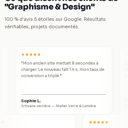
"Graphisme & Design"
100 % d'avis 5 étoiles sur Google. Résultats
vérifiables, projets documentés.
“
Mon ancien site mettait 8 secondes à
“
De 3 lea
charger. Le nouveau fait 1.4 s, mon taux de
divisé p
conversion a triplé.
”
exceptio
Sophie L.
Thomas 
Artisane verrière
—
Atelier Verre & Lumière
Expert-co