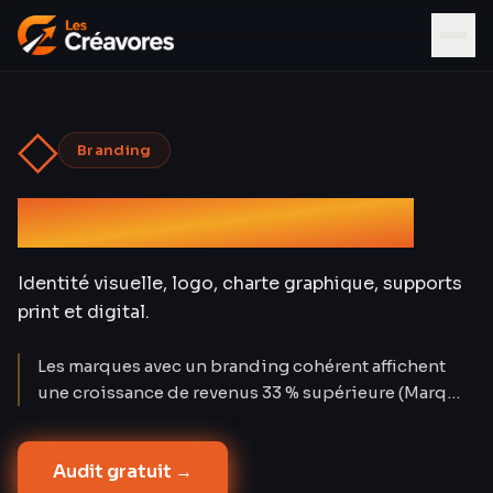
◇
Branding
Graphisme & Design
Identité visuelle, logo, charte graphique, supports
print et digital.
Les marques avec un branding cohérent affichent
une croissance de revenus 33 % supérieure (Marq
2024). Un logo seul ne suffit pas : c'est le système
visuel complet — du favicon à l'enseigne — qui
Audit gratuit →
construit la confiance. Les Créavores ont conçu 80+