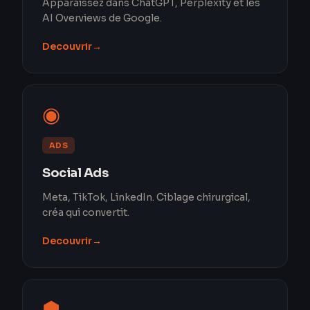
Apparaissez dans ChatGPT, Perplexity et les
AI Overviews de Google.
Decouvrir
→
◉
ADS
Social Ads
Meta, TikTok, LinkedIn. Ciblage chirurgical,
créa qui convertit.
Decouvrir
→
⬢