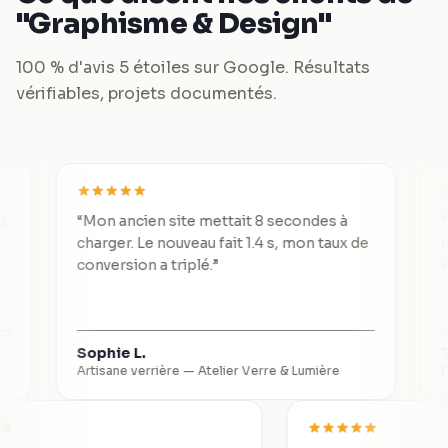
"Graphisme & Design"
100 % d'avis 5 étoiles sur Google. Résultats
vérifiables, projets documentés.
“
Mon ancien site mettait 8 secondes à
“
De 3 le
charger. Le nouveau fait 1.4 s, mon taux de
divisé p
conversion a triplé.
”
excepti
Sophie L.
Thomas
Artisane verrière
—
Atelier Verre & Lumière
Expert-c