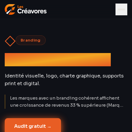
◇
Branding
Graphisme & Design
Identité visuelle, logo, charte graphique, supports
print et digital.
Les marques avec un branding cohérent affichent
une croissance de revenus 33 % supérieure (Marq
2024). Un logo seul ne suffit pas : c'est le système
visuel complet — du favicon à l'enseigne — qui
Audit gratuit →
construit la confiance. Les Créavores ont conçu 80+