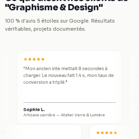
"Graphisme & Design"
100 % d'avis 5 étoiles sur Google. Résultats
vérifiables, projets documentés.
“
Mon ancien site mettait 8 secondes à
“
De 3 lea
charger. Le nouveau fait 1.4 s, mon taux de
divisé p
conversion a triplé.
”
exceptio
Sophie L.
Thomas 
Artisane verrière
—
Atelier Verre & Lumière
Expert-co