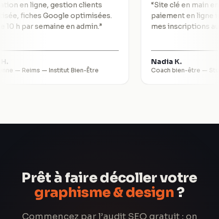
Réservation en ligne, gestion clients
“
Site clé en 
utomatisée, fiches Google optimisées.
paiement en l
e gagne 10 h par semaine en admin.
”
mes inscript
alérie H.
Nadia K.
sthéticienne — Reims
—
Institut Bien-Être
Coach bien-êt
Prêt à faire décoller votre
graphisme & design
?
Commencez par l’audit SEO gratuit : on