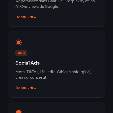
Apparaissez dans ChatGPT, Perplexity et les
AI Overviews de Google.
Decouvrir
→
◉
ADS
Social Ads
Meta, TikTok, LinkedIn. Ciblage chirurgical,
créa qui convertit.
Decouvrir
→
⬢